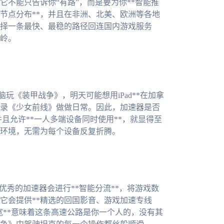
不能只告诉你“有路”，而是要为你**智能推
球节点分布**，并且在非洲、北美、欧洲等各地
择一条最快、最稳的路径回连国内游戏服务
岭。
脑玩《装甲战争》，明天可能想用iPad**在加拿
登录《少女前线》做做日常。因此，加速器是否
）**，并且允许**一人多端设备同时使用**，就显得至
环境，无需为每个设备反复折腾。
优秀的加速器会进行**智能分流**，将游戏数
它会提供**精选的回国影音、游戏加速专线
带宽**意味着这条高速公路是你一个人的，没有其