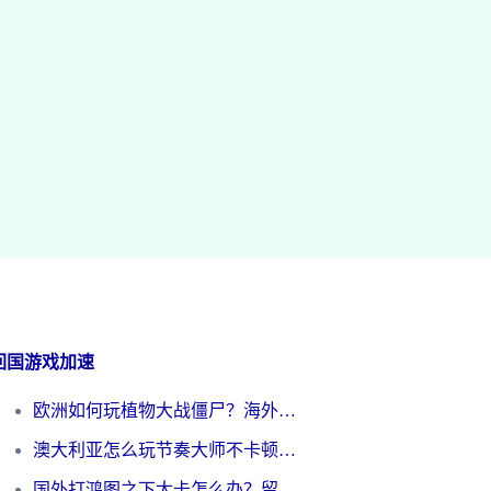
回国游戏加速
欧洲如何玩植物大战僵尸？海外党国服游戏加速避坑指南（附实测对比）
澳大利亚怎么玩节奏大师不卡顿？海外党国服游戏加速终极指南
国外打鸿图之下太卡怎么办？留学生亲测有效的国服游戏加速方案