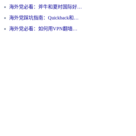
海外党必看：斧牛和夏时国际好用吗？3步选对回国加速器，无缝刷国内资源
海外党踩坑指南：Quickback和归雁好用吗？选对加速器才能无缝刷国内资源
海外党必看：如何用VPN翻墙到大陆PTT？一篇解决你所有回国加速痛点