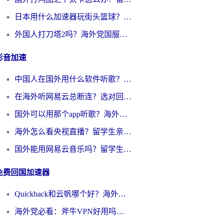
日本用什么加速器玩街头篮球？海外党国服游戏不卡顿的终极攻略
外国人打刀塔2吗？海外党国服游戏加速避坑全攻略
影音加速
中国人在国外用什么软件听歌？别再被地域限制卡脖子，这篇教你轻松解锁国内音乐库
在海外听网易云总断连？选对回国加速器，告别地区限制和卡顿
国外可以用那个app听歌？海外党亲测有效的回国加速方案，轻松听国内音乐听书
海外怎么看央视直播？留学生亲测：3步解决版权限制+追剧自由
国外能用网易云音乐吗？留学生亲测：3步解决海外听歌难题
免费回国加速器
Quickback和云帆哪个好？海外党2026亲测指南：选对加速器大陆工具，无缝刷国内剧玩国服
海外党必看：斧牛VPN好用吗？和GoLinkVPN对比哪个回国效果更好？