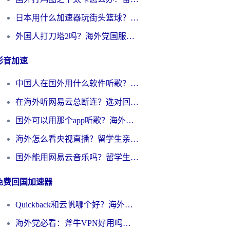
日本用什么加速器玩街头篮球？海外党国服游戏不卡顿的终极攻略
外国人打刀塔2吗？海外党国服游戏加速避坑全攻略
影音加速
中国人在国外用什么软件听歌？别再被地域限制卡脖子，这篇教你轻松解锁国内音乐库
在海外听网易云总断连？选对回国加速器，告别地区限制和卡顿
国外可以用那个app听歌？海外党亲测有效的回国加速方案，轻松听国内音乐听书
海外怎么看央视直播？留学生亲测：3步解决版权限制+追剧自由
国外能用网易云音乐吗？留学生亲测：3步解决海外听歌难题
免费回国加速器
Quickback和云帆哪个好？海外党2026亲测指南：选对加速器大陆工具，无缝刷国内剧玩国服
海外党必看：斧牛VPN好用吗？和GoLinkVPN对比哪个回国效果更好？