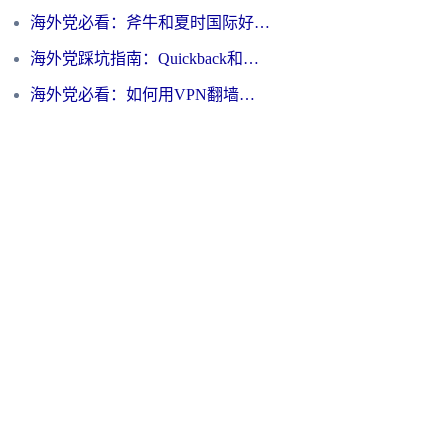
海外党必看：斧牛和夏时国际好用吗？3步选对回国加速器，无缝刷国内资源
海外党踩坑指南：Quickback和归雁好用吗？选对加速器才能无缝刷国内资源
海外党必看：如何用VPN翻墙到大陆PTT？一篇解决你所有回国加速痛点