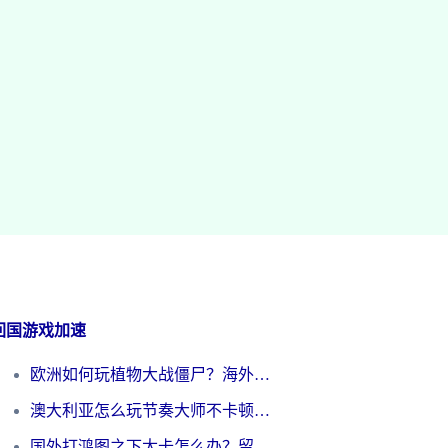
回国游戏加速
欧洲如何玩植物大战僵尸？海外党国服游戏加速避坑指南（附实测对比）
澳大利亚怎么玩节奏大师不卡顿？海外党国服游戏加速终极指南
国外打鸿图之下太卡怎么办？留学生亲测有效的国服游戏加速方案