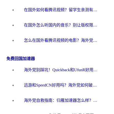
在国外如何看腾讯视频？留学生亲测有效的回国加速方案
在国外怎么听国内的音乐？别让版权限制断了你的华语歌单
怎么在国外看腾讯视频的电影？海外党亲测有效的回国加速指南
免费回国加速器
海外党别踩坑！Quickback和UfunR好用吗？选对回国加速器才能无缝刷国内资源
迅游和SpeedCN好用吗？海外党如何破解那道看不见的墙
海外党自救指南：归雁加速器怎么样？教你避开坑实现国内资源无缝访问