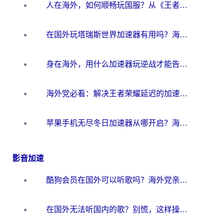
人在海外，如何顺畅玩国服？从《王者荣耀》到《云图计划》的加速器终极指南
在国外玩塔瑞斯世界加速器有用吗？海外玩家亲测后的真实答案
身在海外，用什么加速器玩逆战才能告别延迟？
海外党必看：解决王者荣耀延迟的加速器终极指南——从EVE到猫和老鼠，一个工具全搞定
苹果手机无尽冬日加速器从哪开启？海外玩家的冬日生存指南
影音加速
酷狗会员在国外可以听歌吗？海外党亲测有效：3步解决音乐权限难题
在国外无法听国内的歌？别慌，这样操作就能畅听QQ音乐（附亲测加速器推荐）