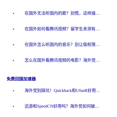
在国外无法听国内的歌？别慌，这样操作就能畅听QQ音乐（附亲测加速器推荐）
在国外如何看腾讯视频？留学生亲测有效的回国加速方案
在国外怎么听国内的音乐？别让版权限制断了你的华语歌单
怎么在国外看腾讯视频的电影？海外党亲测有效的回国加速指南
免费回国加速器
海外党别踩坑！Quickback和UfunR好用吗？选对回国加速器才能无缝刷国内资源
迅游和SpeedCN好用吗？海外党如何破解那道看不见的墙