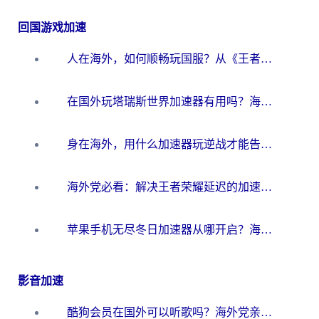
回国游戏加速
人在海外，如何顺畅玩国服？从《王者荣耀》到《云图计划》的加速器终极指南
在国外玩塔瑞斯世界加速器有用吗？海外玩家亲测后的真实答案
身在海外，用什么加速器玩逆战才能告别延迟？
海外党必看：解决王者荣耀延迟的加速器终极指南——从EVE到猫和老鼠，一个工具全搞定
苹果手机无尽冬日加速器从哪开启？海外玩家的冬日生存指南
影音加速
酷狗会员在国外可以听歌吗？海外党亲测有效：3步解决音乐权限难题