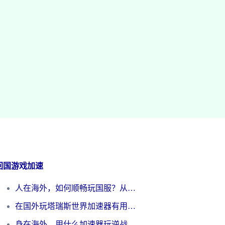
回国游戏加速
人在海外，如何顺畅玩国服？从《王者荣耀》到《云图计划》的加速器终极指南
在国外玩塔瑞斯世界加速器有用吗？海外玩家亲测后的真实答案
身在海外，用什么加速器玩逆战才能告别延迟？