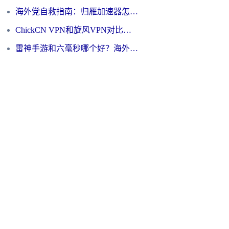
海外党自救指南：归雁加速器怎么样？教你避开坑实现国内资源无缝访问
ChickCN VPN和旋风VPN对比哪个回国效果更好？海外用户的选择困境与出路
雷神手游和六毫秒哪个好？海外党如何真正解锁国内资源