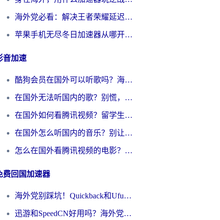
海外党必看：解决王者荣耀延迟的加速器终极指南——从EVE到猫和老鼠，一个工具全搞定
苹果手机无尽冬日加速器从哪开启？海外玩家的冬日生存指南
影音加速
酷狗会员在国外可以听歌吗？海外党亲测有效：3步解决音乐权限难题
在国外无法听国内的歌？别慌，这样操作就能畅听QQ音乐（附亲测加速器推荐）
在国外如何看腾讯视频？留学生亲测有效的回国加速方案
在国外怎么听国内的音乐？别让版权限制断了你的华语歌单
怎么在国外看腾讯视频的电影？海外党亲测有效的回国加速指南
免费回国加速器
海外党别踩坑！Quickback和UfunR好用吗？选对回国加速器才能无缝刷国内资源
迅游和SpeedCN好用吗？海外党如何破解那道看不见的墙