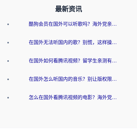
最新资讯
酷狗会员在国外可以听歌吗？海外党亲测有效：3步解决音乐权限难题
在国外无法听国内的歌？别慌，这样操作就能畅听QQ音乐（附亲测加速器推荐）
在国外如何看腾讯视频？留学生亲测有效的回国加速方案
在国外怎么听国内的音乐？别让版权限制断了你的华语歌单
怎么在国外看腾讯视频的电影？海外党亲测有效的回国加速指南