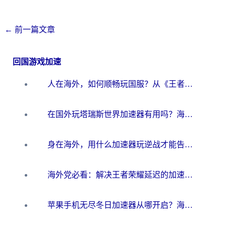
←
前一篇文章
回国游戏加速
人在海外，如何顺畅玩国服？从《王者荣耀》到《云图计划》的加速器终极指南
在国外玩塔瑞斯世界加速器有用吗？海外玩家亲测后的真实答案
身在海外，用什么加速器玩逆战才能告别延迟？
海外党必看：解决王者荣耀延迟的加速器终极指南——从EVE到猫和老鼠，一个工具全搞定
苹果手机无尽冬日加速器从哪开启？海外玩家的冬日生存指南