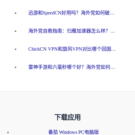
迅游和SpeedCN好用吗？海外党如何破解那道看不见的墙
海外党自救指南：归雁加速器怎么样？教你避开坑实现国内资源无缝访问
ChickCN VPN和旋风VPN对比哪个回国效果更好？海外用户的选择困境与出路
雷神手游和六毫秒哪个好？海外党如何真正解锁国内资源
下载应用
番茄 Windows PC电脑版