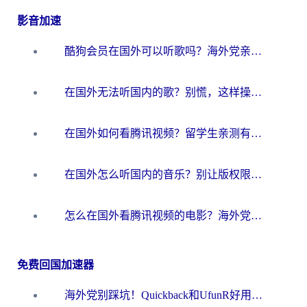
影音加速
酷狗会员在国外可以听歌吗？海外党亲测有效：3步解决音乐权限难题
在国外无法听国内的歌？别慌，这样操作就能畅听QQ音乐（附亲测加速器推荐）
在国外如何看腾讯视频？留学生亲测有效的回国加速方案
在国外怎么听国内的音乐？别让版权限制断了你的华语歌单
怎么在国外看腾讯视频的电影？海外党亲测有效的回国加速指南
免费回国加速器
海外党别踩坑！Quickback和UfunR好用吗？选对回国加速器才能无缝刷国内资源