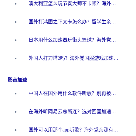
澳大利亚怎么玩节奏大师不卡顿？海外党国服游戏加速终极指南
国外打鸿图之下太卡怎么办？留学生亲测有效的国服游戏加速方案
日本用什么加速器玩街头篮球？海外党国服游戏不卡顿的终极攻略
外国人打刀塔2吗？海外党国服游戏加速避坑全攻略
影音加速
中国人在国外用什么软件听歌？别再被地域限制卡脖子，这篇教你轻松解锁国内音乐库
在海外听网易云总断连？选对回国加速器，告别地区限制和卡顿
国外可以用那个app听歌？海外党亲测有效的回国加速方案，轻松听国内音乐听书