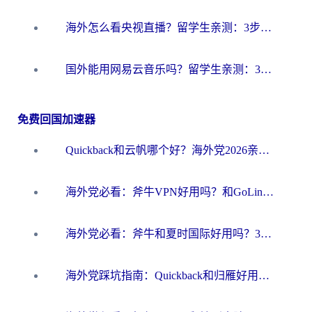
海外怎么看央视直播？留学生亲测：3步解决版权限制+追剧自由
国外能用网易云音乐吗？留学生亲测：3步解决海外听歌难题
免费回国加速器
Quickback和云帆哪个好？海外党2026亲测指南：选对加速器大陆工具，无缝刷国内剧玩国服
海外党必看：斧牛VPN好用吗？和GoLinkVPN对比哪个回国效果更好？
海外党必看：斧牛和夏时国际好用吗？3步选对回国加速器，无缝刷国内资源
海外党踩坑指南：Quickback和归雁好用吗？选对加速器才能无缝刷国内资源