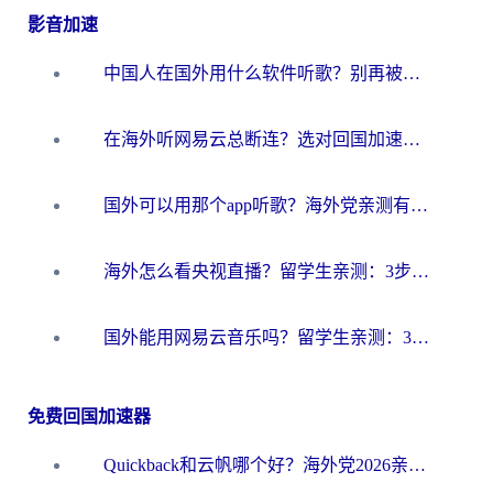
影音加速
中国人在国外用什么软件听歌？别再被地域限制卡脖子，这篇教你轻松解锁国内音乐库
在海外听网易云总断连？选对回国加速器，告别地区限制和卡顿
国外可以用那个app听歌？海外党亲测有效的回国加速方案，轻松听国内音乐听书
海外怎么看央视直播？留学生亲测：3步解决版权限制+追剧自由
国外能用网易云音乐吗？留学生亲测：3步解决海外听歌难题
免费回国加速器
Quickback和云帆哪个好？海外党2026亲测指南：选对加速器大陆工具，无缝刷国内剧玩国服