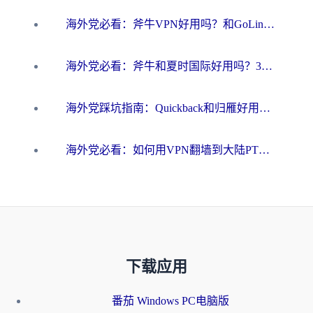
海外党必看：斧牛VPN好用吗？和GoLinkVPN对比哪个回国效果更好？
海外党必看：斧牛和夏时国际好用吗？3步选对回国加速器，无缝刷国内资源
海外党踩坑指南：Quickback和归雁好用吗？选对加速器才能无缝刷国内资源
海外党必看：如何用VPN翻墙到大陆PTT？一篇解决你所有回国加速痛点
下载应用
番茄 Windows PC电脑版