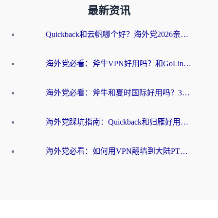
最新资讯
Quickback和云帆哪个好？海外党2026亲测指南：选对加速器大陆工具，无缝刷国内剧玩国服
海外党必看：斧牛VPN好用吗？和GoLinkVPN对比哪个回国效果更好？
海外党必看：斧牛和夏时国际好用吗？3步选对回国加速器，无缝刷国内资源
海外党踩坑指南：Quickback和归雁好用吗？选对加速器才能无缝刷国内资源
海外党必看：如何用VPN翻墙到大陆PTT？一篇解决你所有回国加速痛点