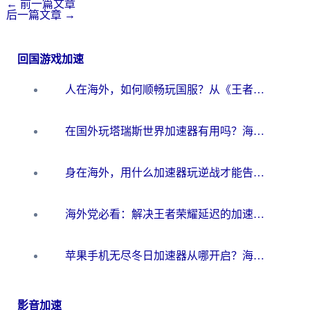
←
前一篇文章
后一篇文章
→
回国游戏加速
人在海外，如何顺畅玩国服？从《王者荣耀》到《云图计划》的加速器终极指南
在国外玩塔瑞斯世界加速器有用吗？海外玩家亲测后的真实答案
身在海外，用什么加速器玩逆战才能告别延迟？
海外党必看：解决王者荣耀延迟的加速器终极指南——从EVE到猫和老鼠，一个工具全搞定
苹果手机无尽冬日加速器从哪开启？海外玩家的冬日生存指南
影音加速