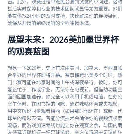
击。此外，观赛过程中难免会遇到突发的小问题，这时
售后实时保障和专业的技术团队就显得尤为重要。他们
能提供7x24小时的及时支持，快速解决你的连接疑问，
确保从开场哨到终场哨的全程酣畅淋漓。
展望未来：2026美加墨世界杯
的观赛蓝图
想象一下2026年，史上首次由美国、加拿大、墨西哥联
合举办的世界杯即将开幕。赛事横跨北美多个时区，热
门比赛可能在北京时间的上午或深夜举行。彼时，你可
能正忙于工作或学业，无法守在电视前。但借助功能全
面的回国加速器，你完全可以利用手机或电脑，在办公
室午休时、在图书馆的间隙，通过咪咕体育或央视频，
用中文解说同步观看梅西（如果那时他还在）或新一代
球星的精彩表演。智能分流技术会确保你的视频流极度
流畅，而游戏加速专线也能让你在观赛之余，与国内朋
友低延迟联机玩一把足球游戏，全方位沉浸于足球的狂