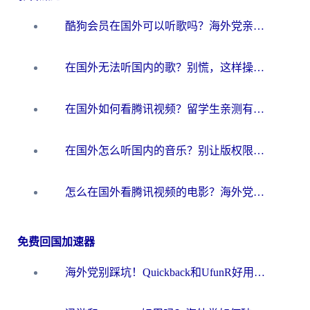
酷狗会员在国外可以听歌吗？海外党亲测有效：3步解决音乐权限难题
在国外无法听国内的歌？别慌，这样操作就能畅听QQ音乐（附亲测加速器推荐）
在国外如何看腾讯视频？留学生亲测有效的回国加速方案
在国外怎么听国内的音乐？别让版权限制断了你的华语歌单
怎么在国外看腾讯视频的电影？海外党亲测有效的回国加速指南
免费回国加速器
海外党别踩坑！Quickback和UfunR好用吗？选对回国加速器才能无缝刷国内资源