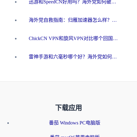
迅游和SpeedCN好用吗？海外党如何破解那道看不见的墙
海外党自救指南：归雁加速器怎么样？教你避开坑实现国内资源无缝访问
ChickCN VPN和旋风VPN对比哪个回国效果更好？海外用户的选择困境与出路
雷神手游和六毫秒哪个好？海外党如何真正解锁国内资源
下载应用
番茄 Windows PC电脑版