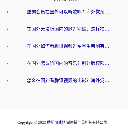
酷狗会员在国外可以听歌吗？海外党亲测有效：3步解决音乐权限难题
在国外无法听国内的歌？别慌，这样操作就能畅听QQ音乐（附亲测加速器推荐）
在国外如何看腾讯视频？留学生亲测有效的回国加速方案
在国外怎么听国内的音乐？别让版权限制断了你的华语歌单
怎么在国外看腾讯视频的电影？海外党亲测有效的回国加速指南
Copyright © 2023
番茄加速器
湖南精准量科技有限公司