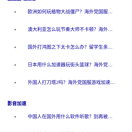
欧洲如何玩植物大战僵尸？海外党国服游戏加速避坑指南（附实测对比）
澳大利亚怎么玩节奏大师不卡顿？海外党国服游戏加速终极指南
国外打鸿图之下太卡怎么办？留学生亲测有效的国服游戏加速方案
日本用什么加速器玩街头篮球？海外党国服游戏不卡顿的终极攻略
外国人打刀塔2吗？海外党国服游戏加速避坑全攻略
影音加速
中国人在国外用什么软件听歌？别再被地域限制卡脖子，这篇教你轻松解锁国内音乐库