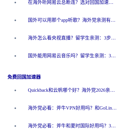
在海外听网易云总断连？选对回国加速器，告别地区限制和卡顿
国外可以用那个app听歌？海外党亲测有效的回国加速方案，轻松听国内音乐听书
海外怎么看央视直播？留学生亲测：3步解决版权限制+追剧自由
国外能用网易云音乐吗？留学生亲测：3步解决海外听歌难题
免费回国加速器
Quickback和云帆哪个好？海外党2026亲测指南：选对加速器大陆工具，无缝刷国内剧玩国服
海外党必看：斧牛VPN好用吗？和GoLinkVPN对比哪个回国效果更好？
海外党必看：斧牛和夏时国际好用吗？3步选对回国加速器，无缝刷国内资源