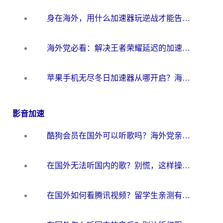
身在海外，用什么加速器玩逆战才能告别延迟？
海外党必看：解决王者荣耀延迟的加速器终极指南——从EVE到猫和老鼠，一个工具全搞定
苹果手机无尽冬日加速器从哪开启？海外玩家的冬日生存指南
影音加速
酷狗会员在国外可以听歌吗？海外党亲测有效：3步解决音乐权限难题
在国外无法听国内的歌？别慌，这样操作就能畅听QQ音乐（附亲测加速器推荐）
在国外如何看腾讯视频？留学生亲测有效的回国加速方案