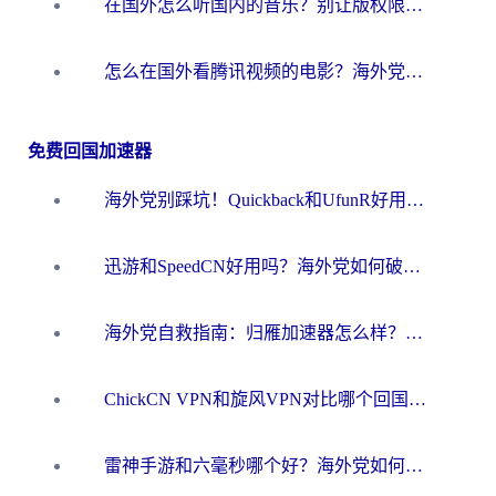
在国外怎么听国内的音乐？别让版权限制断了你的华语歌单
怎么在国外看腾讯视频的电影？海外党亲测有效的回国加速指南
免费回国加速器
海外党别踩坑！Quickback和UfunR好用吗？选对回国加速器才能无缝刷国内资源
迅游和SpeedCN好用吗？海外党如何破解那道看不见的墙
海外党自救指南：归雁加速器怎么样？教你避开坑实现国内资源无缝访问
ChickCN VPN和旋风VPN对比哪个回国效果更好？海外用户的选择困境与出路
雷神手游和六毫秒哪个好？海外党如何真正解锁国内资源