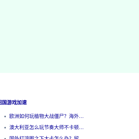
回国游戏加速
欧洲如何玩植物大战僵尸？海外党国服游戏加速避坑指南（附实测对比）
澳大利亚怎么玩节奏大师不卡顿？海外党国服游戏加速终极指南
国外打鸿图之下太卡怎么办？留学生亲测有效的国服游戏加速方案