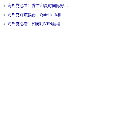
海外党必看：斧牛和夏时国际好用吗？3步选对回国加速器，无缝刷国内资源
海外党踩坑指南：Quickback和归雁好用吗？选对加速器才能无缝刷国内资源
海外党必看：如何用VPN翻墙到大陆PTT？一篇解决你所有回国加速痛点