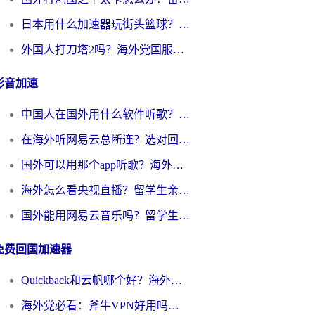
日本用什么加速器玩街头篮球？海外党国服游戏不卡顿的终极攻略
外国人打刀塔2吗？海外党国服游戏加速避坑全攻略
影音加速
中国人在国外用什么软件听歌？别再被地域限制卡脖子，这篇教你轻松解锁国内音乐库
在海外听网易云总断连？选对回国加速器，告别地区限制和卡顿
国外可以用那个app听歌？海外党亲测有效的回国加速方案，轻松听国内音乐听书
海外怎么看央视直播？留学生亲测：3步解决版权限制+追剧自由
国外能用网易云音乐吗？留学生亲测：3步解决海外听歌难题
免费回国加速器
Quickback和云帆哪个好？海外党2026亲测指南：选对加速器大陆工具，无缝刷国内剧玩国服
海外党必看：斧牛VPN好用吗？和GoLinkVPN对比哪个回国效果更好？