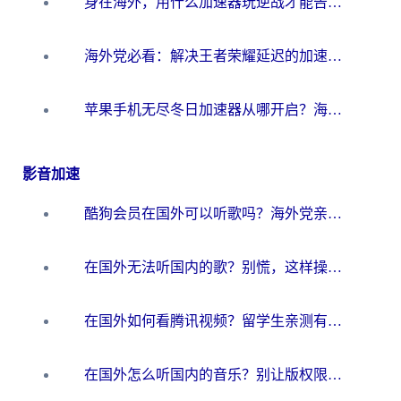
身在海外，用什么加速器玩逆战才能告别延迟？
海外党必看：解决王者荣耀延迟的加速器终极指南——从EVE到猫和老鼠，一个工具全搞定
苹果手机无尽冬日加速器从哪开启？海外玩家的冬日生存指南
影音加速
酷狗会员在国外可以听歌吗？海外党亲测有效：3步解决音乐权限难题
在国外无法听国内的歌？别慌，这样操作就能畅听QQ音乐（附亲测加速器推荐）
在国外如何看腾讯视频？留学生亲测有效的回国加速方案
在国外怎么听国内的音乐？别让版权限制断了你的华语歌单