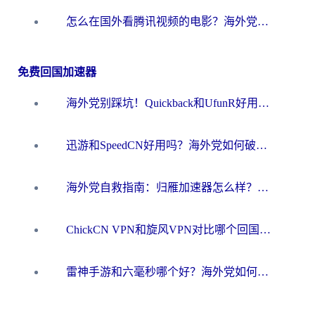
怎么在国外看腾讯视频的电影？海外党亲测有效的回国加速指南
免费回国加速器
海外党别踩坑！Quickback和UfunR好用吗？选对回国加速器才能无缝刷国内资源
迅游和SpeedCN好用吗？海外党如何破解那道看不见的墙
海外党自救指南：归雁加速器怎么样？教你避开坑实现国内资源无缝访问
ChickCN VPN和旋风VPN对比哪个回国效果更好？海外用户的选择困境与出路
雷神手游和六毫秒哪个好？海外党如何真正解锁国内资源