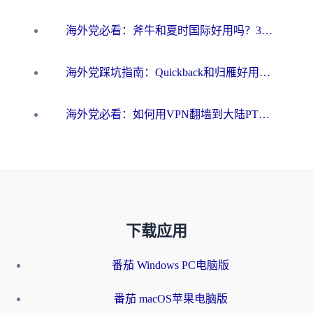
海外党必看：斧牛和夏时国际好用吗？3步选对回国加速器，无缝刷国内资源
海外党踩坑指南：Quickback和归雁好用吗？选对加速器才能无缝刷国内资源
海外党必看：如何用VPN翻墙到大陆PTT？一篇解决你所有回国加速痛点
下载应用
番茄 Windows PC电脑版
番茄 macOS苹果电脑版