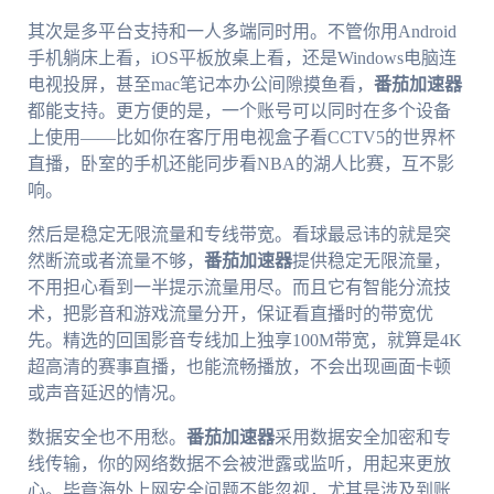
其次是多平台支持和一人多端同时用。不管你用Android
手机躺床上看，iOS平板放桌上看，还是Windows电脑连
电视投屏，甚至mac笔记本办公间隙摸鱼看，
番茄加速器
都能支持。更方便的是，一个账号可以同时在多个设备
上使用——比如你在客厅用电视盒子看CCTV5的世界杯
直播，卧室的手机还能同步看NBA的湖人比赛，互不影
响。
然后是稳定无限流量和专线带宽。看球最忌讳的就是突
然断流或者流量不够，
番茄加速器
提供稳定无限流量，
不用担心看到一半提示流量用尽。而且它有智能分流技
术，把影音和游戏流量分开，保证看直播时的带宽优
先。精选的回国影音专线加上独享100M带宽，就算是4K
超高清的赛事直播，也能流畅播放，不会出现画面卡顿
或声音延迟的情况。
数据安全也不用愁。
番茄加速器
采用数据安全加密和专
线传输，你的网络数据不会被泄露或监听，用起来更放
心。毕竟海外上网安全问题不能忽视，尤其是涉及到账