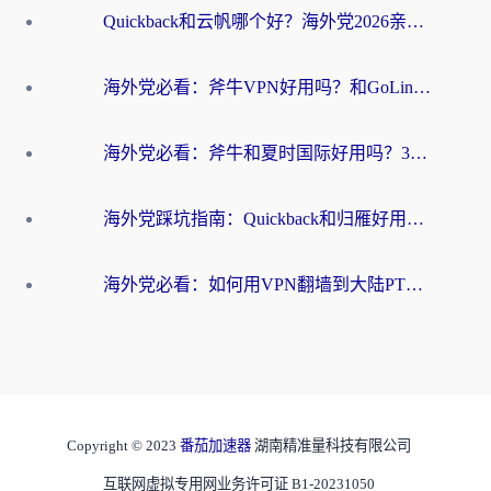
Quickback和云帆哪个好？海外党2026亲测指南：选对加速器大陆工具，无缝刷国内剧玩国服
海外党必看：斧牛VPN好用吗？和GoLinkVPN对比哪个回国效果更好？
海外党必看：斧牛和夏时国际好用吗？3步选对回国加速器，无缝刷国内资源
海外党踩坑指南：Quickback和归雁好用吗？选对加速器才能无缝刷国内资源
海外党必看：如何用VPN翻墙到大陆PTT？一篇解决你所有回国加速痛点
Copyright © 2023
番茄加速器
湖南精准量科技有限公司
互联网虚拟专用网业务许可证 B1-20231050