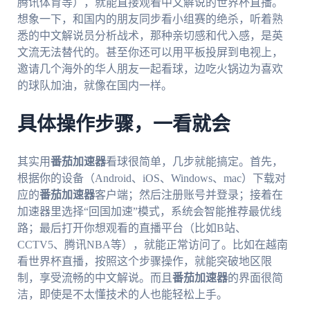
腾讯体育等），就能直接观看中文解说的世界杯直播。
想象一下，和国内的朋友同步看小组赛的绝杀，听着熟
悉的中文解说员分析战术，那种亲切感和代入感，是英
文流无法替代的。甚至你还可以用平板投屏到电视上，
邀请几个海外的华人朋友一起看球，边吃火锅边为喜欢
的球队加油，就像在国内一样。
具体操作步骤，一看就会
其实用
番茄加速器
看球很简单，几步就能搞定。首先，
根据你的设备（Android、iOS、Windows、mac）下载对
应的
番茄加速器
客户端；然后注册账号并登录；接着在
加速器里选择“回国加速”模式，系统会智能推荐最优线
路；最后打开你想观看的直播平台（比如B站、
CCTV5、腾讯NBA等），就能正常访问了。比如在越南
看世界杯直播，按照这个步骤操作，就能突破地区限
制，享受流畅的中文解说。而且
番茄加速器
的界面很简
洁，即使是不太懂技术的人也能轻松上手。