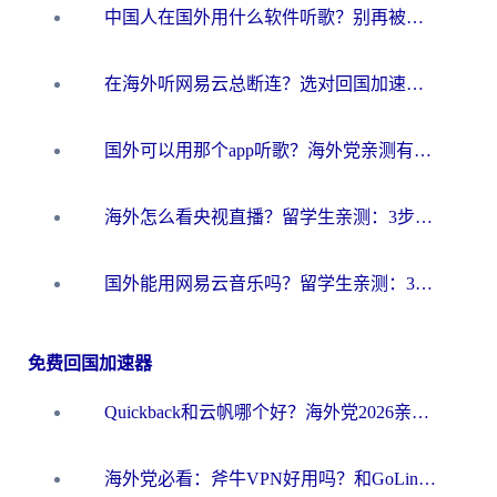
中国人在国外用什么软件听歌？别再被地域限制卡脖子，这篇教你轻松解锁国内音乐库
在海外听网易云总断连？选对回国加速器，告别地区限制和卡顿
国外可以用那个app听歌？海外党亲测有效的回国加速方案，轻松听国内音乐听书
海外怎么看央视直播？留学生亲测：3步解决版权限制+追剧自由
国外能用网易云音乐吗？留学生亲测：3步解决海外听歌难题
免费回国加速器
Quickback和云帆哪个好？海外党2026亲测指南：选对加速器大陆工具，无缝刷国内剧玩国服
海外党必看：斧牛VPN好用吗？和GoLinkVPN对比哪个回国效果更好？