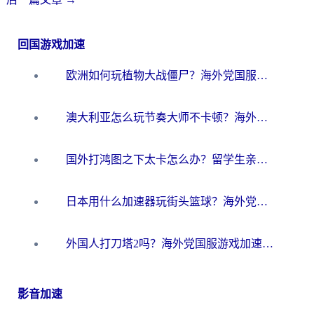
回国游戏加速
欧洲如何玩植物大战僵尸？海外党国服游戏加速避坑指南（附实测对比）
澳大利亚怎么玩节奏大师不卡顿？海外党国服游戏加速终极指南
国外打鸿图之下太卡怎么办？留学生亲测有效的国服游戏加速方案
日本用什么加速器玩街头篮球？海外党国服游戏不卡顿的终极攻略
外国人打刀塔2吗？海外党国服游戏加速避坑全攻略
影音加速