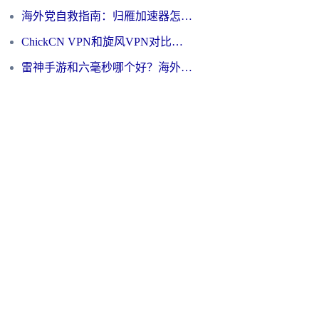
海外党自救指南：归雁加速器怎么样？教你避开坑实现国内资源无缝访问
ChickCN VPN和旋风VPN对比哪个回国效果更好？海外用户的选择困境与出路
雷神手游和六毫秒哪个好？海外党如何真正解锁国内资源