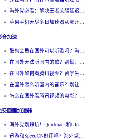
海外党必看：解决王者荣耀延迟的加速器终极指南——从EVE到猫和老鼠，一个工具全搞定
苹果手机无尽冬日加速器从哪开启？海外玩家的冬日生存指南
影音加速
酷狗会员在国外可以听歌吗？海外党亲测有效：3步解决音乐权限难题
在国外无法听国内的歌？别慌，这样操作就能畅听QQ音乐（附亲测加速器推荐）
在国外如何看腾讯视频？留学生亲测有效的回国加速方案
在国外怎么听国内的音乐？别让版权限制断了你的华语歌单
怎么在国外看腾讯视频的电影？海外党亲测有效的回国加速指南
免费回国加速器
海外党别踩坑！Quickback和UfunR好用吗？选对回国加速器才能无缝刷国内资源
迅游和SpeedCN好用吗？海外党如何破解那道看不见的墙