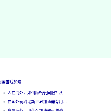
回国游戏加速
人在海外，如何顺畅玩国服？从《王者荣耀》到《云图计划》的加速器终极指南
在国外玩塔瑞斯世界加速器有用吗？海外玩家亲测后的真实答案
身在海外，用什么加速器玩逆战才能告别延迟？