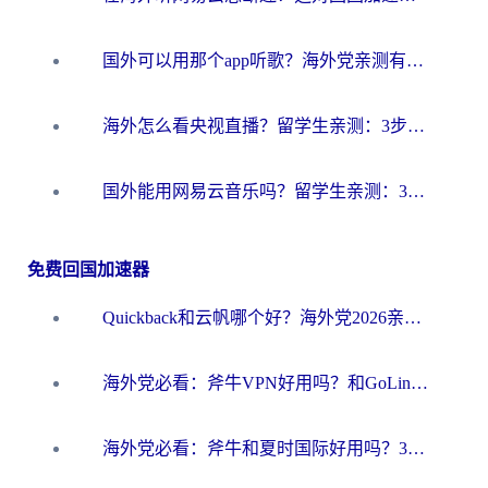
国外可以用那个app听歌？海外党亲测有效的回国加速方案，轻松听国内音乐听书
海外怎么看央视直播？留学生亲测：3步解决版权限制+追剧自由
国外能用网易云音乐吗？留学生亲测：3步解决海外听歌难题
免费回国加速器
Quickback和云帆哪个好？海外党2026亲测指南：选对加速器大陆工具，无缝刷国内剧玩国服
海外党必看：斧牛VPN好用吗？和GoLinkVPN对比哪个回国效果更好？
海外党必看：斧牛和夏时国际好用吗？3步选对回国加速器，无缝刷国内资源