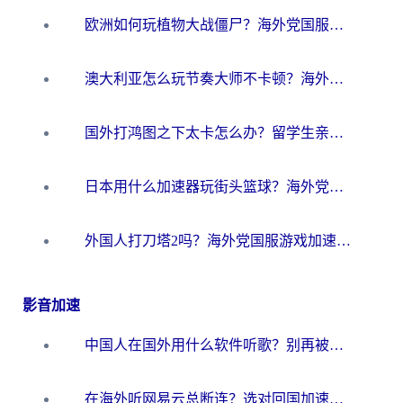
欧洲如何玩植物大战僵尸？海外党国服游戏加速避坑指南（附实测对比）
澳大利亚怎么玩节奏大师不卡顿？海外党国服游戏加速终极指南
国外打鸿图之下太卡怎么办？留学生亲测有效的国服游戏加速方案
日本用什么加速器玩街头篮球？海外党国服游戏不卡顿的终极攻略
外国人打刀塔2吗？海外党国服游戏加速避坑全攻略
影音加速
中国人在国外用什么软件听歌？别再被地域限制卡脖子，这篇教你轻松解锁国内音乐库
在海外听网易云总断连？选对回国加速器，告别地区限制和卡顿