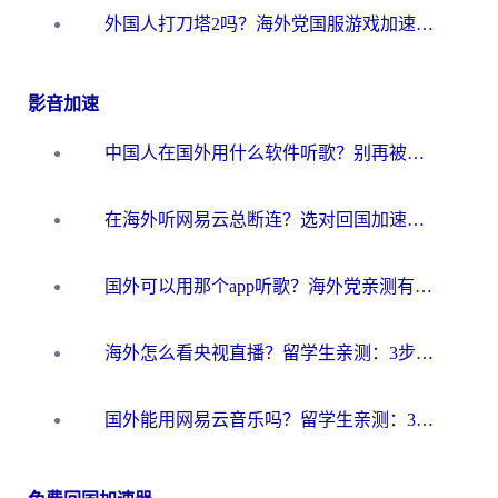
外国人打刀塔2吗？海外党国服游戏加速避坑全攻略
影音加速
中国人在国外用什么软件听歌？别再被地域限制卡脖子，这篇教你轻松解锁国内音乐库
在海外听网易云总断连？选对回国加速器，告别地区限制和卡顿
国外可以用那个app听歌？海外党亲测有效的回国加速方案，轻松听国内音乐听书
海外怎么看央视直播？留学生亲测：3步解决版权限制+追剧自由
国外能用网易云音乐吗？留学生亲测：3步解决海外听歌难题