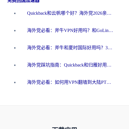
免费回国加速器
Quickback和云帆哪个好？海外党2026亲测指南：选对加速器大陆工具，无缝刷国内剧玩国服
海外党必看：斧牛VPN好用吗？和GoLinkVPN对比哪个回国效果更好？
海外党必看：斧牛和夏时国际好用吗？3步选对回国加速器，无缝刷国内资源
海外党踩坑指南：Quickback和归雁好用吗？选对加速器才能无缝刷国内资源
海外党必看：如何用VPN翻墙到大陆PTT？一篇解决你所有回国加速痛点