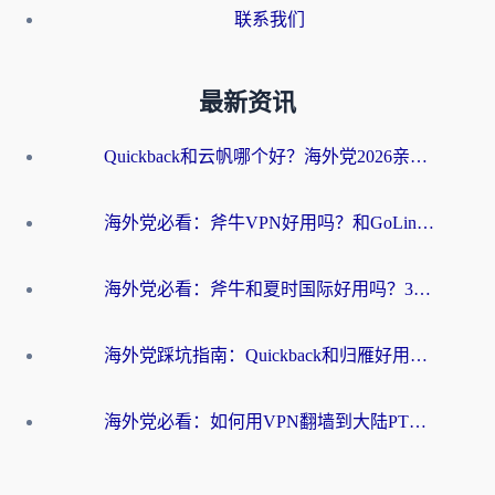
联系我们
最新资讯
Quickback和云帆哪个好？海外党2026亲测指南：选对加速器大陆工具，无缝刷国内剧玩国服
海外党必看：斧牛VPN好用吗？和GoLinkVPN对比哪个回国效果更好？
海外党必看：斧牛和夏时国际好用吗？3步选对回国加速器，无缝刷国内资源
海外党踩坑指南：Quickback和归雁好用吗？选对加速器才能无缝刷国内资源
海外党必看：如何用VPN翻墙到大陆PTT？一篇解决你所有回国加速痛点