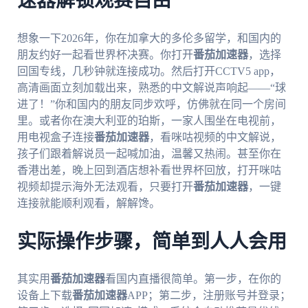
速器解锁观赛自由
想象一下2026年，你在加拿大的多伦多留学，和国内的
朋友约好一起看世界杯决赛。你打开
番茄加速器
，选择
回国专线，几秒钟就连接成功。然后打开CCTV5 app，
高清画面立刻加载出来，熟悉的中文解说声响起——“球
进了！”你和国内的朋友同步欢呼，仿佛就在同一个房间
里。或者你在澳大利亚的珀斯，一家人围坐在电视前，
用电视盒子连接
番茄加速器
，看咪咕视频的中文解说，
孩子们跟着解说员一起喊加油，温馨又热闹。甚至你在
香港出差，晚上回到酒店想补看世界杯回放，打开咪咕
视频却提示海外无法观看，只要打开
番茄加速器
，一键
连接就能顺利观看，解解馋。
实际操作步骤，简单到人人会用
其实用
番茄加速器
看国内直播很简单。第一步，在你的
设备上下载
番茄加速器
APP；第二步，注册账号并登录；