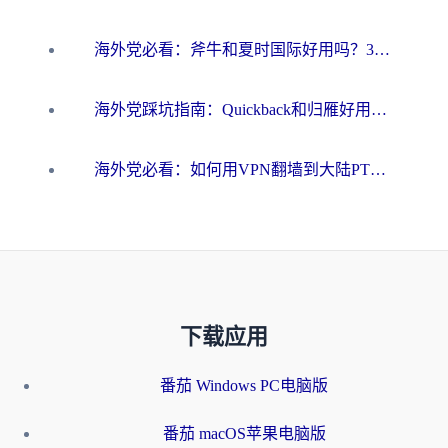
海外党必看：斧牛和夏时国际好用吗？3步选对回国加速器，无缝刷国内资源
海外党踩坑指南：Quickback和归雁好用吗？选对加速器才能无缝刷国内资源
海外党必看：如何用VPN翻墙到大陆PTT？一篇解决你所有回国加速痛点
下载应用
番茄 Windows PC电脑版
番茄 macOS苹果电脑版