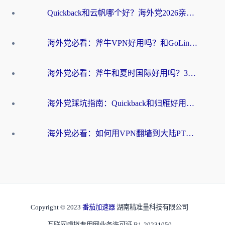
Quickback和云帆哪个好？海外党2026亲测指南：选对加速器大陆工具，无缝刷国内剧玩国服
海外党必看：斧牛VPN好用吗？和GoLinkVPN对比哪个回国效果更好？
海外党必看：斧牛和夏时国际好用吗？3步选对回国加速器，无缝刷国内资源
海外党踩坑指南：Quickback和归雁好用吗？选对加速器才能无缝刷国内资源
海外党必看：如何用VPN翻墙到大陆PTT？一篇解决你所有回国加速痛点
Copyright © 2023
番茄加速器
湖南精准量科技有限公司
互联网虚拟专用网业务许可证 B1-20231050