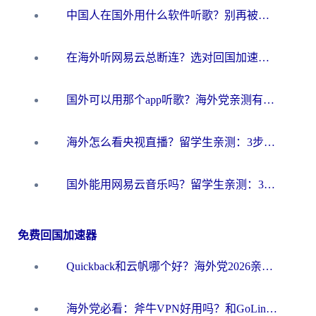
中国人在国外用什么软件听歌？别再被地域限制卡脖子，这篇教你轻松解锁国内音乐库
在海外听网易云总断连？选对回国加速器，告别地区限制和卡顿
国外可以用那个app听歌？海外党亲测有效的回国加速方案，轻松听国内音乐听书
海外怎么看央视直播？留学生亲测：3步解决版权限制+追剧自由
国外能用网易云音乐吗？留学生亲测：3步解决海外听歌难题
免费回国加速器
Quickback和云帆哪个好？海外党2026亲测指南：选对加速器大陆工具，无缝刷国内剧玩国服
海外党必看：斧牛VPN好用吗？和GoLinkVPN对比哪个回国效果更好？