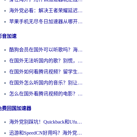
海外党必看：解决王者荣耀延迟的加速器终极指南——从EVE到猫和老鼠，一个工具全搞定
苹果手机无尽冬日加速器从哪开启？海外玩家的冬日生存指南
影音加速
酷狗会员在国外可以听歌吗？海外党亲测有效：3步解决音乐权限难题
在国外无法听国内的歌？别慌，这样操作就能畅听QQ音乐（附亲测加速器推荐）
在国外如何看腾讯视频？留学生亲测有效的回国加速方案
在国外怎么听国内的音乐？别让版权限制断了你的华语歌单
怎么在国外看腾讯视频的电影？海外党亲测有效的回国加速指南
免费回国加速器
海外党别踩坑！Quickback和UfunR好用吗？选对回国加速器才能无缝刷国内资源
迅游和SpeedCN好用吗？海外党如何破解那道看不见的墙