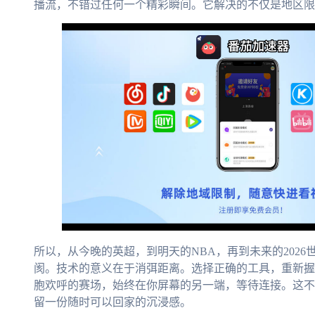
播流，不错过任何一个精彩瞬间。它解决的不仅是地区限
所以，从今晚的英超，到明天的NBA，再到未来的202
阂。技术的意义在于消弭距离。选择正确的工具，重新握
胞欢呼的赛场，始终在你屏幕的另一端，等待连接。这不
留一份随时可以回家的沉浸感。