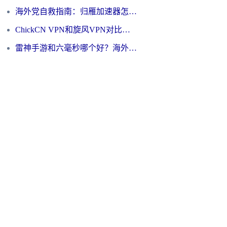
海外党自救指南：归雁加速器怎么样？教你避开坑实现国内资源无缝访问
ChickCN VPN和旋风VPN对比哪个回国效果更好？海外用户的选择困境与出路
雷神手游和六毫秒哪个好？海外党如何真正解锁国内资源