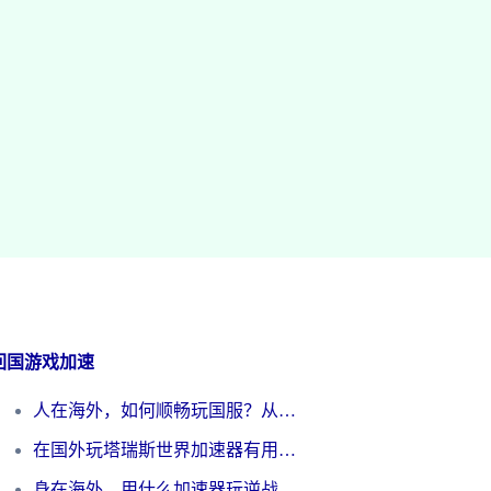
回国游戏加速
人在海外，如何顺畅玩国服？从《王者荣耀》到《云图计划》的加速器终极指南
在国外玩塔瑞斯世界加速器有用吗？海外玩家亲测后的真实答案
身在海外，用什么加速器玩逆战才能告别延迟？