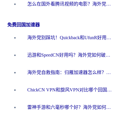
怎么在国外看腾讯视频的电影？海外党亲测有效的回国加速指南
免费回国加速器
海外党别踩坑！Quickback和UfunR好用吗？选对回国加速器才能无缝刷国内资源
迅游和SpeedCN好用吗？海外党如何破解那道看不见的墙
海外党自救指南：归雁加速器怎么样？教你避开坑实现国内资源无缝访问
ChickCN VPN和旋风VPN对比哪个回国效果更好？海外用户的选择困境与出路
雷神手游和六毫秒哪个好？海外党如何真正解锁国内资源