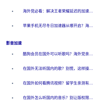
海外党必看：解决王者荣耀延迟的加速器终极指南——从EVE到猫和老鼠，一个工具全搞定
苹果手机无尽冬日加速器从哪开启？海外玩家的冬日生存指南
影音加速
酷狗会员在国外可以听歌吗？海外党亲测有效：3步解决音乐权限难题
在国外无法听国内的歌？别慌，这样操作就能畅听QQ音乐（附亲测加速器推荐）
在国外如何看腾讯视频？留学生亲测有效的回国加速方案
在国外怎么听国内的音乐？别让版权限制断了你的华语歌单