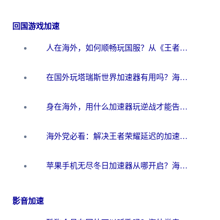
回国游戏加速
人在海外，如何顺畅玩国服？从《王者荣耀》到《云图计划》的加速器终极指南
在国外玩塔瑞斯世界加速器有用吗？海外玩家亲测后的真实答案
身在海外，用什么加速器玩逆战才能告别延迟？
海外党必看：解决王者荣耀延迟的加速器终极指南——从EVE到猫和老鼠，一个工具全搞定
苹果手机无尽冬日加速器从哪开启？海外玩家的冬日生存指南
影音加速