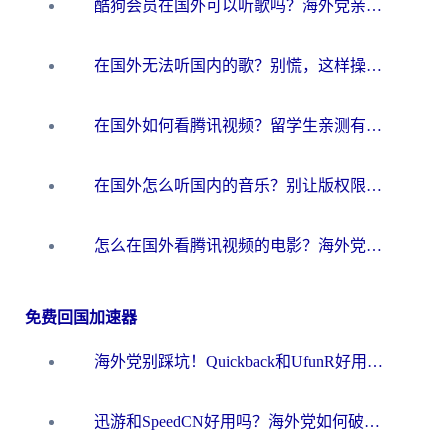
酷狗会员在国外可以听歌吗？海外党亲测有效：3步解决音乐权限难题
在国外无法听国内的歌？别慌，这样操作就能畅听QQ音乐（附亲测加速器推荐）
在国外如何看腾讯视频？留学生亲测有效的回国加速方案
在国外怎么听国内的音乐？别让版权限制断了你的华语歌单
怎么在国外看腾讯视频的电影？海外党亲测有效的回国加速指南
免费回国加速器
海外党别踩坑！Quickback和UfunR好用吗？选对回国加速器才能无缝刷国内资源
迅游和SpeedCN好用吗？海外党如何破解那道看不见的墙