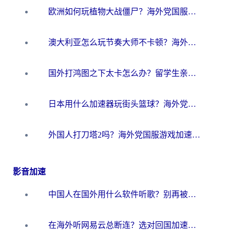
欧洲如何玩植物大战僵尸？海外党国服游戏加速避坑指南（附实测对比）
澳大利亚怎么玩节奏大师不卡顿？海外党国服游戏加速终极指南
国外打鸿图之下太卡怎么办？留学生亲测有效的国服游戏加速方案
日本用什么加速器玩街头篮球？海外党国服游戏不卡顿的终极攻略
外国人打刀塔2吗？海外党国服游戏加速避坑全攻略
影音加速
中国人在国外用什么软件听歌？别再被地域限制卡脖子，这篇教你轻松解锁国内音乐库
在海外听网易云总断连？选对回国加速器，告别地区限制和卡顿