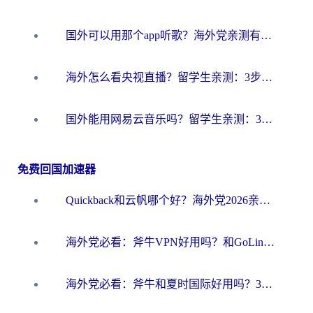
国外可以用那个app听歌？海外党亲测有效的回国加速方案，轻松听国内音乐听书
海外怎么看央视直播？留学生亲测：3步解决版权限制+追剧自由
国外能用网易云音乐吗？留学生亲测：3步解决海外听歌难题
免费回国加速器
Quickback和云帆哪个好？海外党2026亲测指南：选对加速器大陆工具，无缝刷国内剧玩国服
海外党必看：斧牛VPN好用吗？和GoLinkVPN对比哪个回国效果更好？
海外党必看：斧牛和夏时国际好用吗？3步选对回国加速器，无缝刷国内资源