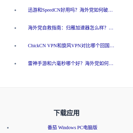
迅游和SpeedCN好用吗？海外党如何破解那道看不见的墙
海外党自救指南：归雁加速器怎么样？教你避开坑实现国内资源无缝访问
ChickCN VPN和旋风VPN对比哪个回国效果更好？海外用户的选择困境与出路
雷神手游和六毫秒哪个好？海外党如何真正解锁国内资源
下载应用
番茄 Windows PC电脑版