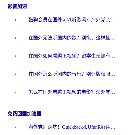
影音加速
酷狗会员在国外可以听歌吗？海外党亲测有效：3步解决音乐权限难题
在国外无法听国内的歌？别慌，这样操作就能畅听QQ音乐（附亲测加速器推荐）
在国外如何看腾讯视频？留学生亲测有效的回国加速方案
在国外怎么听国内的音乐？别让版权限制断了你的华语歌单
怎么在国外看腾讯视频的电影？海外党亲测有效的回国加速指南
免费回国加速器
海外党别踩坑！Quickback和UfunR好用吗？选对回国加速器才能无缝刷国内资源