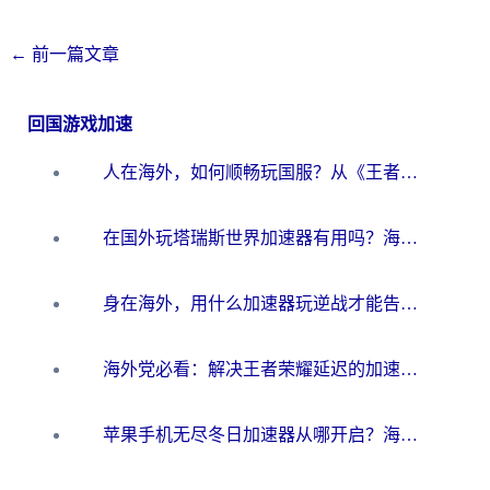
←
前一篇文章
回国游戏加速
人在海外，如何顺畅玩国服？从《王者荣耀》到《云图计划》的加速器终极指南
在国外玩塔瑞斯世界加速器有用吗？海外玩家亲测后的真实答案
身在海外，用什么加速器玩逆战才能告别延迟？
海外党必看：解决王者荣耀延迟的加速器终极指南——从EVE到猫和老鼠，一个工具全搞定
苹果手机无尽冬日加速器从哪开启？海外玩家的冬日生存指南