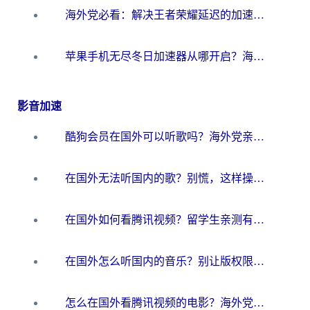
海外党必看：解决王者荣耀延迟的加速器终极指南——从EVE到猫和老鼠，一个工具全搞定
苹果手机无尽冬日加速器从哪开启？海外玩家的冬日生存指南
影音加速
酷狗会员在国外可以听歌吗？海外党亲测有效：3步解决音乐权限难题
在国外无法听国内的歌？别慌，这样操作就能畅听QQ音乐（附亲测加速器推荐）
在国外如何看腾讯视频？留学生亲测有效的回国加速方案
在国外怎么听国内的音乐？别让版权限制断了你的华语歌单
怎么在国外看腾讯视频的电影？海外党亲测有效的回国加速指南