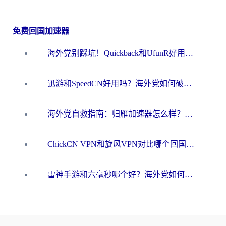
免费回国加速器
海外党别踩坑！Quickback和UfunR好用吗？选对回国加速器才能无缝刷国内资源
迅游和SpeedCN好用吗？海外党如何破解那道看不见的墙
海外党自救指南：归雁加速器怎么样？教你避开坑实现国内资源无缝访问
ChickCN VPN和旋风VPN对比哪个回国效果更好？海外用户的选择困境与出路
雷神手游和六毫秒哪个好？海外党如何真正解锁国内资源