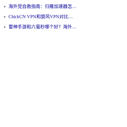
海外党自救指南：归雁加速器怎么样？教你避开坑实现国内资源无缝访问
ChickCN VPN和旋风VPN对比哪个回国效果更好？海外用户的选择困境与出路
雷神手游和六毫秒哪个好？海外党如何真正解锁国内资源