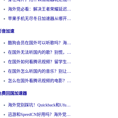
海外党必看：解决王者荣耀延迟的加速器终极指南——从EVE到猫和老鼠，一个工具全搞定
苹果手机无尽冬日加速器从哪开启？海外玩家的冬日生存指南
影音加速
酷狗会员在国外可以听歌吗？海外党亲测有效：3步解决音乐权限难题
在国外无法听国内的歌？别慌，这样操作就能畅听QQ音乐（附亲测加速器推荐）
在国外如何看腾讯视频？留学生亲测有效的回国加速方案
在国外怎么听国内的音乐？别让版权限制断了你的华语歌单
怎么在国外看腾讯视频的电影？海外党亲测有效的回国加速指南
免费回国加速器
海外党别踩坑！Quickback和UfunR好用吗？选对回国加速器才能无缝刷国内资源
迅游和SpeedCN好用吗？海外党如何破解那道看不见的墙