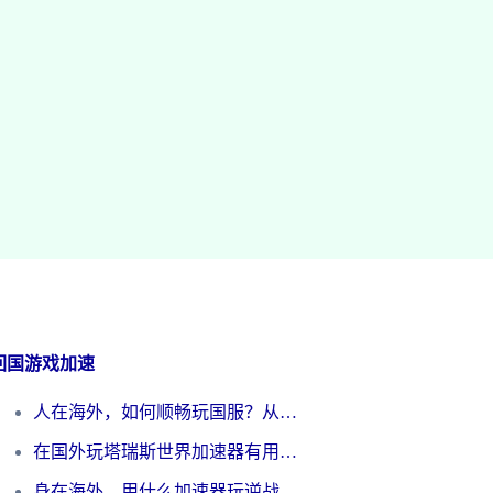
回国游戏加速
人在海外，如何顺畅玩国服？从《王者荣耀》到《云图计划》的加速器终极指南
在国外玩塔瑞斯世界加速器有用吗？海外玩家亲测后的真实答案
身在海外，用什么加速器玩逆战才能告别延迟？