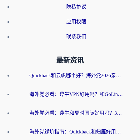
隐私协议
应用权限
联系我们
最新资讯
Quickback和云帆哪个好？海外党2026亲测指南：选对加速器大陆工具，无缝刷国内剧玩国服
海外党必看：斧牛VPN好用吗？和GoLinkVPN对比哪个回国效果更好？
海外党必看：斧牛和夏时国际好用吗？3步选对回国加速器，无缝刷国内资源
海外党踩坑指南：Quickback和归雁好用吗？选对加速器才能无缝刷国内资源