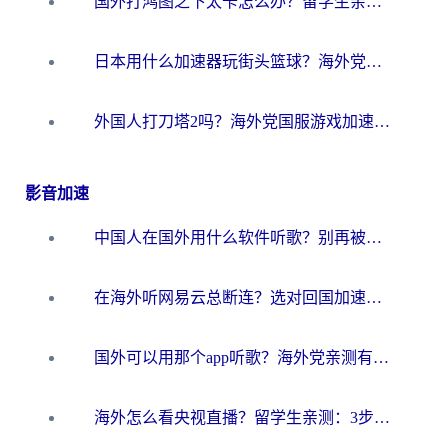
国外打鸿图之下太卡怎么办？留学生亲测有效的国服游戏加速方案
日本用什么加速器玩街头篮球？海外党国服游戏不卡顿的终极攻略
外国人打刀塔2吗？海外党国服游戏加速避坑全攻略
影音加速
中国人在国外用什么软件听歌？别再被地域限制卡脖子，这篇教你轻松解锁国内音乐库
在海外听网易云总断连？选对回国加速器，告别地区限制和卡顿
国外可以用那个app听歌？海外党亲测有效的回国加速方案，轻松听国内音乐听书
海外怎么看央视直播？留学生亲测：3步解决版权限制+追剧自由