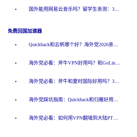
国外能用网易云音乐吗？留学生亲测：3步解决海外听歌难题
免费回国加速器
Quickback和云帆哪个好？海外党2026亲测指南：选对加速器大陆工具，无缝刷国内剧玩国服
海外党必看：斧牛VPN好用吗？和GoLinkVPN对比哪个回国效果更好？
海外党必看：斧牛和夏时国际好用吗？3步选对回国加速器，无缝刷国内资源
海外党踩坑指南：Quickback和归雁好用吗？选对加速器才能无缝刷国内资源
海外党必看：如何用VPN翻墙到大陆PTT？一篇解决你所有回国加速痛点