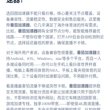
速器？
选回国加速器不能只看价格，核心要关注节点覆盖、设
备兼容性、流量稳定性、数据安全和售后服务。这里推
荐
番茄加速器
，它几乎满足了海外体育迷的所有需求。
比如，
番茄加速器
拥有全球节点分布，能智能推荐最优
线路——不管你在哪个国家，打开APP后会自动检测附近
节点，选择延迟最低的那条，确保直播不卡顿。
对于海外用户来说，设备兼容性很重要。
番茄加速器
支
持Android、iOS、Windows、mac等多个平台，而且一人
多端设备同时用——你可以在手机上看抖音世界杯直
播，电脑上看腾讯体育的NBA，平板上看央视体育的足
球比赛，三个设备同时加速都没问题，不用额外付费。
看直播最害怕流量不够或突然卡顿。
番茄加速器
提供稳
定无限流量，智能分流技术能让加速流量只用于国内平
台，不影响你浏览海外网站；而且它有精选回国影音、
游戏加速专线，独享100M带宽——即使是4K高清直播，
画面也能秒加载，不会出现缓冲转圈的情况。比如你想