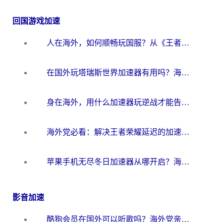
回国游戏加速
人在海外，如何顺畅玩国服？从《王者荣耀》到《云图计划》的加速器终极指南
在国外玩塔瑞斯世界加速器有用吗？海外玩家亲测后的真实答案
身在海外，用什么加速器玩逆战才能告别延迟？
海外党必看：解决王者荣耀延迟的加速器终极指南——从EVE到猫和老鼠，一个工具全搞定
苹果手机无尽冬日加速器从哪开启？海外玩家的冬日生存指南
影音加速
酷狗会员在国外可以听歌吗？海外党亲测有效：3步解决音乐权限难题