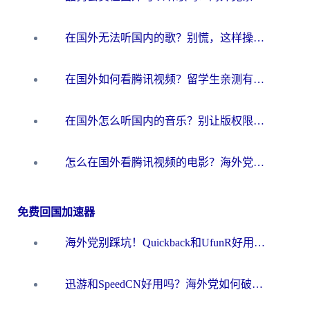
在国外无法听国内的歌？别慌，这样操作就能畅听QQ音乐（附亲测加速器推荐）
在国外如何看腾讯视频？留学生亲测有效的回国加速方案
在国外怎么听国内的音乐？别让版权限制断了你的华语歌单
怎么在国外看腾讯视频的电影？海外党亲测有效的回国加速指南
免费回国加速器
海外党别踩坑！Quickback和UfunR好用吗？选对回国加速器才能无缝刷国内资源
迅游和SpeedCN好用吗？海外党如何破解那道看不见的墙