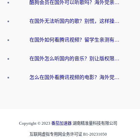
酷狗会员在国外可以听歌吗？海外党亲测有效：3步解决音乐权限难题
在国外无法听国内的歌？别慌，这样操作就能畅听QQ音乐（附亲测加速器推荐）
在国外如何看腾讯视频？留学生亲测有效的回国加速方案
在国外怎么听国内的音乐？别让版权限制断了你的华语歌单
怎么在国外看腾讯视频的电影？海外党亲测有效的回国加速指南
Copyright © 2023
番茄加速器
湖南精准量科技有限公司
互联网虚拟专用网业务许可证 B1-20231050