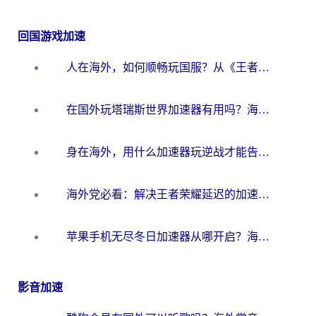
回国游戏加速
人在海外，如何顺畅玩国服？从《王者荣耀》到《云图计划》的加速器终极指南
在国外玩塔瑞斯世界加速器有用吗？海外玩家亲测后的真实答案
身在海外，用什么加速器玩逆战才能告别延迟？
海外党必看：解决王者荣耀延迟的加速器终极指南——从EVE到猫和老鼠，一个工具全搞定
苹果手机无尽冬日加速器从哪开启？海外玩家的冬日生存指南
影音加速