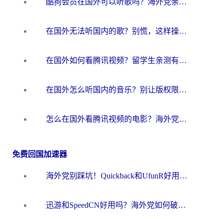
酷狗会员在国外可以听歌吗？海外党亲测有效：3步解决音乐权限难题
在国外无法听国内的歌？别慌，这样操作就能畅听QQ音乐（附亲测加速器推荐）
在国外如何看腾讯视频？留学生亲测有效的回国加速方案
在国外怎么听国内的音乐？别让版权限制断了你的华语歌单
怎么在国外看腾讯视频的电影？海外党亲测有效的回国加速指南
免费回国加速器
海外党别踩坑！Quickback和UfunR好用吗？选对回国加速器才能无缝刷国内资源
迅游和SpeedCN好用吗？海外党如何破解那道看不见的墙