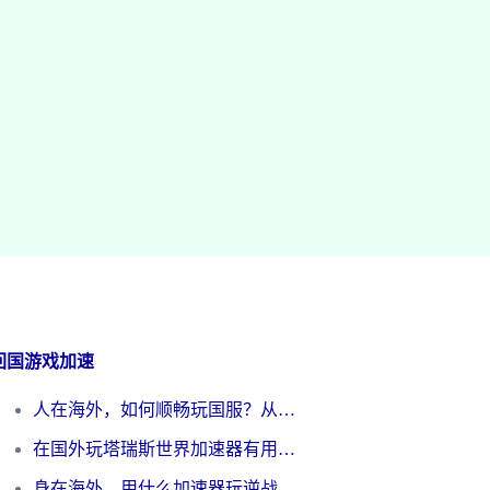
回国游戏加速
人在海外，如何顺畅玩国服？从《王者荣耀》到《云图计划》的加速器终极指南
在国外玩塔瑞斯世界加速器有用吗？海外玩家亲测后的真实答案
身在海外，用什么加速器玩逆战才能告别延迟？