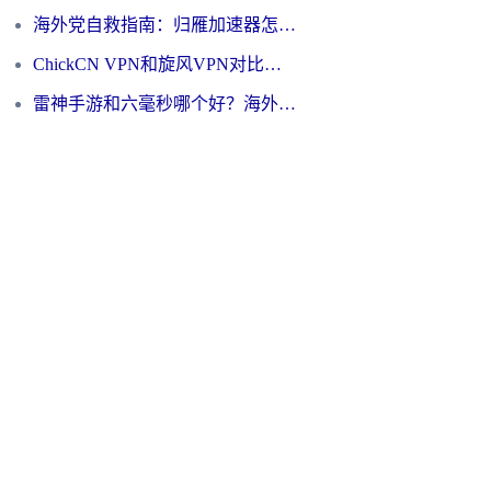
海外党自救指南：归雁加速器怎么样？教你避开坑实现国内资源无缝访问
ChickCN VPN和旋风VPN对比哪个回国效果更好？海外用户的选择困境与出路
雷神手游和六毫秒哪个好？海外党如何真正解锁国内资源