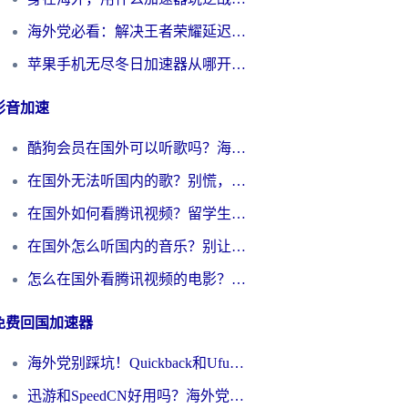
海外党必看：解决王者荣耀延迟的加速器终极指南——从EVE到猫和老鼠，一个工具全搞定
苹果手机无尽冬日加速器从哪开启？海外玩家的冬日生存指南
影音加速
酷狗会员在国外可以听歌吗？海外党亲测有效：3步解决音乐权限难题
在国外无法听国内的歌？别慌，这样操作就能畅听QQ音乐（附亲测加速器推荐）
在国外如何看腾讯视频？留学生亲测有效的回国加速方案
在国外怎么听国内的音乐？别让版权限制断了你的华语歌单
怎么在国外看腾讯视频的电影？海外党亲测有效的回国加速指南
免费回国加速器
海外党别踩坑！Quickback和UfunR好用吗？选对回国加速器才能无缝刷国内资源
迅游和SpeedCN好用吗？海外党如何破解那道看不见的墙