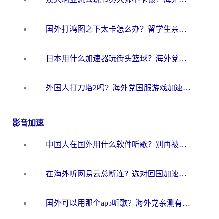
国外打鸿图之下太卡怎么办？留学生亲测有效的国服游戏加速方案
日本用什么加速器玩街头篮球？海外党国服游戏不卡顿的终极攻略
外国人打刀塔2吗？海外党国服游戏加速避坑全攻略
影音加速
中国人在国外用什么软件听歌？别再被地域限制卡脖子，这篇教你轻松解锁国内音乐库
在海外听网易云总断连？选对回国加速器，告别地区限制和卡顿
国外可以用那个app听歌？海外党亲测有效的回国加速方案，轻松听国内音乐听书