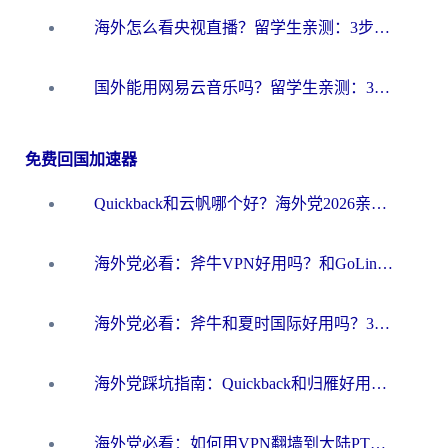
海外怎么看央视直播？留学生亲测：3步解决版权限制+追剧自由
国外能用网易云音乐吗？留学生亲测：3步解决海外听歌难题
免费回国加速器
Quickback和云帆哪个好？海外党2026亲测指南：选对加速器大陆工具，无缝刷国内剧玩国服
海外党必看：斧牛VPN好用吗？和GoLinkVPN对比哪个回国效果更好？
海外党必看：斧牛和夏时国际好用吗？3步选对回国加速器，无缝刷国内资源
海外党踩坑指南：Quickback和归雁好用吗？选对加速器才能无缝刷国内资源
海外党必看：如何用VPN翻墙到大陆PTT？一篇解决你所有回国加速痛点