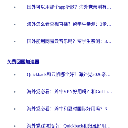
国外可以用那个app听歌？海外党亲测有效的回国加速方案，轻松听国内音乐听书
海外怎么看央视直播？留学生亲测：3步解决版权限制+追剧自由
国外能用网易云音乐吗？留学生亲测：3步解决海外听歌难题
免费回国加速器
Quickback和云帆哪个好？海外党2026亲测指南：选对加速器大陆工具，无缝刷国内剧玩国服
海外党必看：斧牛VPN好用吗？和GoLinkVPN对比哪个回国效果更好？
海外党必看：斧牛和夏时国际好用吗？3步选对回国加速器，无缝刷国内资源
海外党踩坑指南：Quickback和归雁好用吗？选对加速器才能无缝刷国内资源