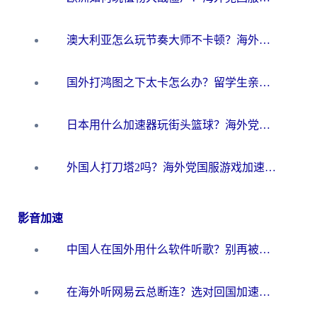
澳大利亚怎么玩节奏大师不卡顿？海外党国服游戏加速终极指南
国外打鸿图之下太卡怎么办？留学生亲测有效的国服游戏加速方案
日本用什么加速器玩街头篮球？海外党国服游戏不卡顿的终极攻略
外国人打刀塔2吗？海外党国服游戏加速避坑全攻略
影音加速
中国人在国外用什么软件听歌？别再被地域限制卡脖子，这篇教你轻松解锁国内音乐库
在海外听网易云总断连？选对回国加速器，告别地区限制和卡顿