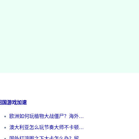
回国游戏加速
欧洲如何玩植物大战僵尸？海外党国服游戏加速避坑指南（附实测对比）
澳大利亚怎么玩节奏大师不卡顿？海外党国服游戏加速终极指南
国外打鸿图之下太卡怎么办？留学生亲测有效的国服游戏加速方案