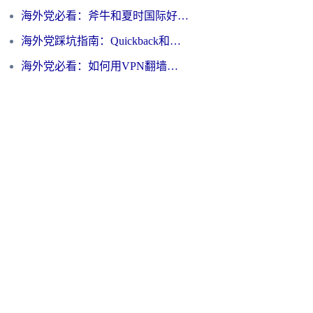
海外党必看：斧牛和夏时国际好用吗？3步选对回国加速器，无缝刷国内资源
海外党踩坑指南：Quickback和归雁好用吗？选对加速器才能无缝刷国内资源
海外党必看：如何用VPN翻墙到大陆PTT？一篇解决你所有回国加速痛点