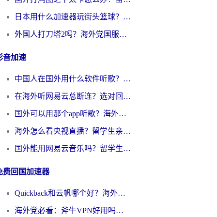
日本用什么加速器玩街头篮球？海外党国服游戏不卡顿的终极攻略
外国人打刀塔2吗？海外党国服游戏加速避坑全攻略
影音加速
中国人在国外用什么软件听歌？别再被地域限制卡脖子，这篇教你轻松解锁国内音乐库
在海外听网易云总断连？选对回国加速器，告别地区限制和卡顿
国外可以用那个app听歌？海外党亲测有效的回国加速方案，轻松听国内音乐听书
海外怎么看央视直播？留学生亲测：3步解决版权限制+追剧自由
国外能用网易云音乐吗？留学生亲测：3步解决海外听歌难题
免费回国加速器
Quickback和云帆哪个好？海外党2026亲测指南：选对加速器大陆工具，无缝刷国内剧玩国服
海外党必看：斧牛VPN好用吗？和GoLinkVPN对比哪个回国效果更好？