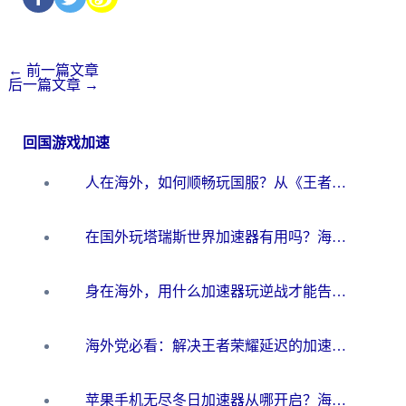
←
前一篇文章
后一篇文章
→
回国游戏加速
人在海外，如何顺畅玩国服？从《王者荣耀》到《云图计划》的加速器终极指南
在国外玩塔瑞斯世界加速器有用吗？海外玩家亲测后的真实答案
身在海外，用什么加速器玩逆战才能告别延迟？
海外党必看：解决王者荣耀延迟的加速器终极指南——从EVE到猫和老鼠，一个工具全搞定
苹果手机无尽冬日加速器从哪开启？海外玩家的冬日生存指南