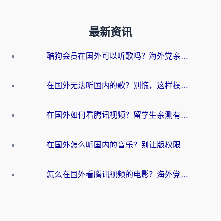
最新资讯
酷狗会员在国外可以听歌吗？海外党亲测有效：3步解决音乐权限难题
在国外无法听国内的歌？别慌，这样操作就能畅听QQ音乐（附亲测加速器推荐）
在国外如何看腾讯视频？留学生亲测有效的回国加速方案
在国外怎么听国内的音乐？别让版权限制断了你的华语歌单
怎么在国外看腾讯视频的电影？海外党亲测有效的回国加速指南