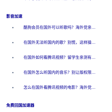
影音加速
酷狗会员在国外可以听歌吗？海外党亲测有效：3步解决音乐权限难题
在国外无法听国内的歌？别慌，这样操作就能畅听QQ音乐（附亲测加速器推荐）
在国外如何看腾讯视频？留学生亲测有效的回国加速方案
在国外怎么听国内的音乐？别让版权限制断了你的华语歌单
怎么在国外看腾讯视频的电影？海外党亲测有效的回国加速指南
免费回国加速器