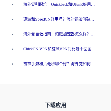
海外党别踩坑！Quickback和UfunR好用吗？选对回国加速器才能无缝刷国内资源
迅游和SpeedCN好用吗？海外党如何破解那道看不见的墙
海外党自救指南：归雁加速器怎么样？教你避开坑实现国内资源无缝访问
ChickCN VPN和旋风VPN对比哪个回国效果更好？海外用户的选择困境与出路
雷神手游和六毫秒哪个好？海外党如何真正解锁国内资源
下载应用