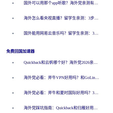
国外可以用那个app听歌？海外党亲测有效的回国加速方案，轻松听国内音乐听书
海外怎么看央视直播？留学生亲测：3步解决版权限制+追剧自由
国外能用网易云音乐吗？留学生亲测：3步解决海外听歌难题
免费回国加速器
Quickback和云帆哪个好？海外党2026亲测指南：选对加速器大陆工具，无缝刷国内剧玩国服
海外党必看：斧牛VPN好用吗？和GoLinkVPN对比哪个回国效果更好？
海外党必看：斧牛和夏时国际好用吗？3步选对回国加速器，无缝刷国内资源
海外党踩坑指南：Quickback和归雁好用吗？选对加速器才能无缝刷国内资源