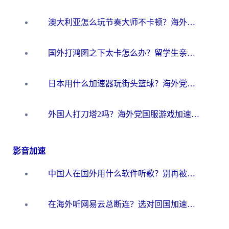
澳大利亚怎么玩节奏大师不卡顿？海外党国服游戏加速终极指南
国外打鸿图之下太卡怎么办？留学生亲测有效的国服游戏加速方案
日本用什么加速器玩街头篮球？海外党国服游戏不卡顿的终极攻略
外国人打刀塔2吗？海外党国服游戏加速避坑全攻略
影音加速
中国人在国外用什么软件听歌？别再被地域限制卡脖子，这篇教你轻松解锁国内音乐库
在海外听网易云总断连？选对回国加速器，告别地区限制和卡顿