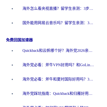
海外怎么看央视直播？留学生亲测：3步解决版权限制+追剧自由
国外能用网易云音乐吗？留学生亲测：3步解决海外听歌难题
免费回国加速器
Quickback和云帆哪个好？海外党2026亲测指南：选对加速器大陆工具，无缝刷国内剧玩国服
海外党必看：斧牛VPN好用吗？和GoLinkVPN对比哪个回国效果更好？
海外党必看：斧牛和夏时国际好用吗？3步选对回国加速器，无缝刷国内资源
海外党踩坑指南：Quickback和归雁好用吗？选对加速器才能无缝刷国内资源