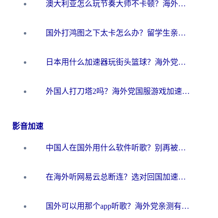
澳大利亚怎么玩节奏大师不卡顿？海外党国服游戏加速终极指南
国外打鸿图之下太卡怎么办？留学生亲测有效的国服游戏加速方案
日本用什么加速器玩街头篮球？海外党国服游戏不卡顿的终极攻略
外国人打刀塔2吗？海外党国服游戏加速避坑全攻略
影音加速
中国人在国外用什么软件听歌？别再被地域限制卡脖子，这篇教你轻松解锁国内音乐库
在海外听网易云总断连？选对回国加速器，告别地区限制和卡顿
国外可以用那个app听歌？海外党亲测有效的回国加速方案，轻松听国内音乐听书