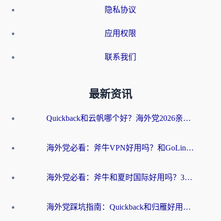
隐私协议
应用权限
联系我们
最新资讯
Quickback和云帆哪个好？海外党2026亲测指南：选对加速器大陆工具，无缝刷国内剧玩国服
海外党必看：斧牛VPN好用吗？和GoLinkVPN对比哪个回国效果更好？
海外党必看：斧牛和夏时国际好用吗？3步选对回国加速器，无缝刷国内资源
海外党踩坑指南：Quickback和归雁好用吗？选对加速器才能无缝刷国内资源