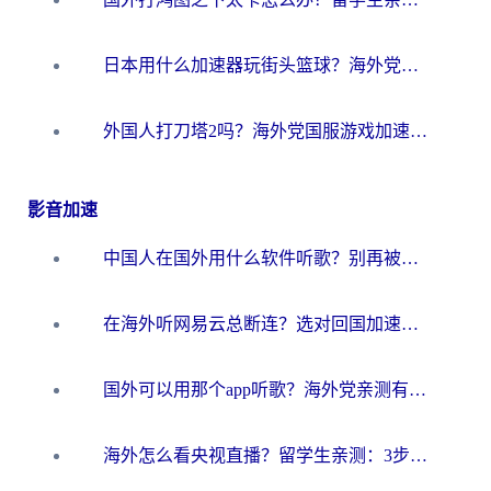
日本用什么加速器玩街头篮球？海外党国服游戏不卡顿的终极攻略
外国人打刀塔2吗？海外党国服游戏加速避坑全攻略
影音加速
中国人在国外用什么软件听歌？别再被地域限制卡脖子，这篇教你轻松解锁国内音乐库
在海外听网易云总断连？选对回国加速器，告别地区限制和卡顿
国外可以用那个app听歌？海外党亲测有效的回国加速方案，轻松听国内音乐听书
海外怎么看央视直播？留学生亲测：3步解决版权限制+追剧自由