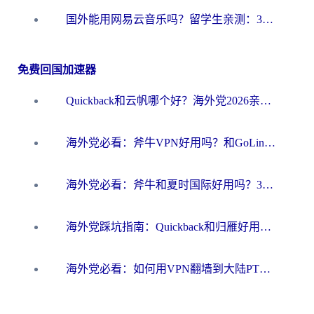
国外能用网易云音乐吗？留学生亲测：3步解决海外听歌难题
免费回国加速器
Quickback和云帆哪个好？海外党2026亲测指南：选对加速器大陆工具，无缝刷国内剧玩国服
海外党必看：斧牛VPN好用吗？和GoLinkVPN对比哪个回国效果更好？
海外党必看：斧牛和夏时国际好用吗？3步选对回国加速器，无缝刷国内资源
海外党踩坑指南：Quickback和归雁好用吗？选对加速器才能无缝刷国内资源
海外党必看：如何用VPN翻墙到大陆PTT？一篇解决你所有回国加速痛点