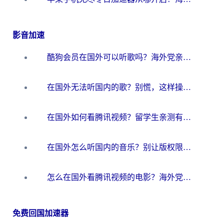
影音加速
酷狗会员在国外可以听歌吗？海外党亲测有效：3步解决音乐权限难题
在国外无法听国内的歌？别慌，这样操作就能畅听QQ音乐（附亲测加速器推荐）
在国外如何看腾讯视频？留学生亲测有效的回国加速方案
在国外怎么听国内的音乐？别让版权限制断了你的华语歌单
怎么在国外看腾讯视频的电影？海外党亲测有效的回国加速指南
免费回国加速器