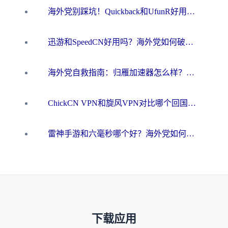
海外党别踩坑！Quickback和UfunR好用吗？选对回国加速器才能无缝刷国内资源
迅游和SpeedCN好用吗？海外党如何破解那道看不见的墙
海外党自救指南：归雁加速器怎么样？教你避开坑实现国内资源无缝访问
ChickCN VPN和旋风VPN对比哪个回国效果更好？海外用户的选择困境与出路
雷神手游和六毫秒哪个好？海外党如何真正解锁国内资源
下载应用