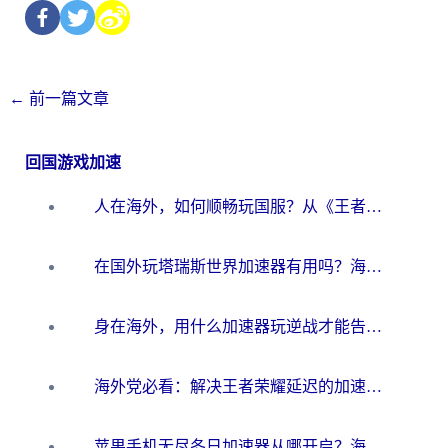
←
前一篇文章
回国游戏加速
人在海外，如何顺畅玩国服？从《王者荣耀》到《云图计划》的加速器终极指南
在国外玩塔瑞斯世界加速器有用吗？海外玩家亲测后的真实答案
身在海外，用什么加速器玩逆战才能告别延迟？
海外党必看：解决王者荣耀延迟的加速器终极指南——从EVE到猫和老鼠，一个工具全搞定
苹果手机无尽冬日加速器从哪开启？海外玩家的冬日生存指南