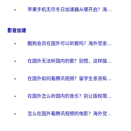
苹果手机无尽冬日加速器从哪开启？海外玩家的冬日生存指南
影音加速
酷狗会员在国外可以听歌吗？海外党亲测有效：3步解决音乐权限难题
在国外无法听国内的歌？别慌，这样操作就能畅听QQ音乐（附亲测加速器推荐）
在国外如何看腾讯视频？留学生亲测有效的回国加速方案
在国外怎么听国内的音乐？别让版权限制断了你的华语歌单
怎么在国外看腾讯视频的电影？海外党亲测有效的回国加速指南