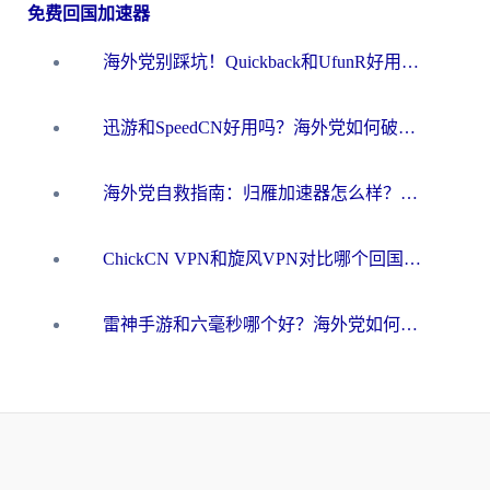
免费回国加速器
海外党别踩坑！Quickback和UfunR好用吗？选对回国加速器才能无缝刷国内资源
迅游和SpeedCN好用吗？海外党如何破解那道看不见的墙
海外党自救指南：归雁加速器怎么样？教你避开坑实现国内资源无缝访问
ChickCN VPN和旋风VPN对比哪个回国效果更好？海外用户的选择困境与出路
雷神手游和六毫秒哪个好？海外党如何真正解锁国内资源