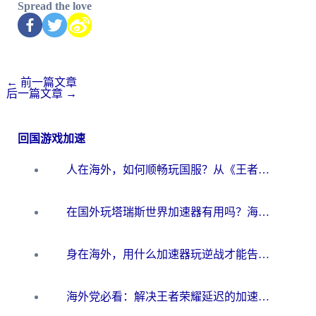
Spread the love
←
前一篇文章
后一篇文章
→
回国游戏加速
人在海外，如何顺畅玩国服？从《王者荣耀》到《云图计划》的加速器终极指南
在国外玩塔瑞斯世界加速器有用吗？海外玩家亲测后的真实答案
身在海外，用什么加速器玩逆战才能告别延迟？
海外党必看：解决王者荣耀延迟的加速器终极指南——从EVE到猫和老鼠，一个工具全搞定