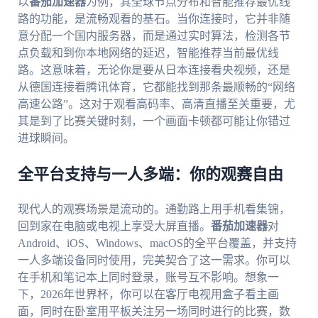
以
番茄加速器
为例，其全球节点分布和智能推荐最优线
路的功能，是流畅观看的基石。当你连接时，它并非随
意分配一个国内服务器，而是通过实时算法，检测各节
点负载和到你本地网络的延迟，智能推荐当前最优线
路。这意味着，无论你是要从日本连接看央视频，还是
从德国连接看腾讯体育，它都能找到那条最顺畅的“网络
高速公路”。这对于观看高码率、高清直播至关重要，尤
其是到了比赛关键时刻，一个画面卡顿都可能让你错过
进球瞬间。
全平台支持与一人多端：你的观赛自由
现代人的观赛场景是流动的。通勤路上用手机看集锦，
回到家在电脑或电视上享受大屏直播。
番茄加速器
对
Android、iOS、Windows、macOS的全平台覆盖，并支持
一人多端设备同时使用，完美契合了这一需求。你可以
在手机和笔记本上同时登录，账号互不影响。想象一
下，2026年世界杯，你可以在客厅电视用盒子看主画
面，同时在卧室用平板关注另一场同时进行的比赛，数