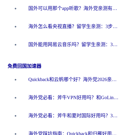
国外可以用那个app听歌？海外党亲测有效的回国加速方案，轻松听国内音乐听书
海外怎么看央视直播？留学生亲测：3步解决版权限制+追剧自由
国外能用网易云音乐吗？留学生亲测：3步解决海外听歌难题
免费回国加速器
Quickback和云帆哪个好？海外党2026亲测指南：选对加速器大陆工具，无缝刷国内剧玩国服
海外党必看：斧牛VPN好用吗？和GoLinkVPN对比哪个回国效果更好？
海外党必看：斧牛和夏时国际好用吗？3步选对回国加速器，无缝刷国内资源
海外党踩坑指南：Quickback和归雁好用吗？选对加速器才能无缝刷国内资源