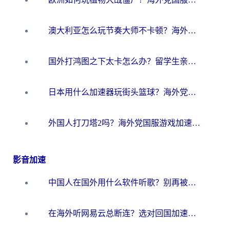
澳大利亚怎么玩节奏大师不卡顿？海外党国服游戏加速终极指南
国外打鸿图之下太卡怎么办？留学生亲测有效的国服游戏加速方案
日本用什么加速器玩街头篮球？海外党国服游戏不卡顿的终极攻略
外国人打刀塔2吗？海外党国服游戏加速避坑全攻略
影音加速
中国人在国外用什么软件听歌？别再被地域限制卡脖子，这篇教你轻松解锁国内音乐库
在海外听网易云总断连？选对回国加速器，告别地区限制和卡顿