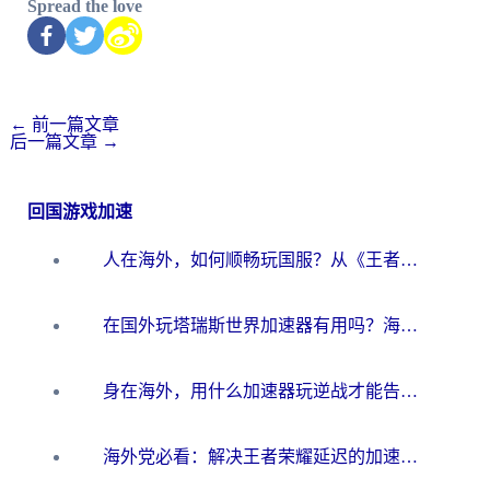
Spread the love
←
前一篇文章
后一篇文章
→
回国游戏加速
人在海外，如何顺畅玩国服？从《王者荣耀》到《云图计划》的加速器终极指南
在国外玩塔瑞斯世界加速器有用吗？海外玩家亲测后的真实答案
身在海外，用什么加速器玩逆战才能告别延迟？
海外党必看：解决王者荣耀延迟的加速器终极指南——从EVE到猫和老鼠，一个工具全搞定