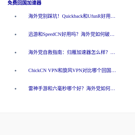
免费回国加速器
海外党别踩坑！Quickback和UfunR好用吗？选对回国加速器才能无缝刷国内资源
迅游和SpeedCN好用吗？海外党如何破解那道看不见的墙
海外党自救指南：归雁加速器怎么样？教你避开坑实现国内资源无缝访问
ChickCN VPN和旋风VPN对比哪个回国效果更好？海外用户的选择困境与出路
雷神手游和六毫秒哪个好？海外党如何真正解锁国内资源