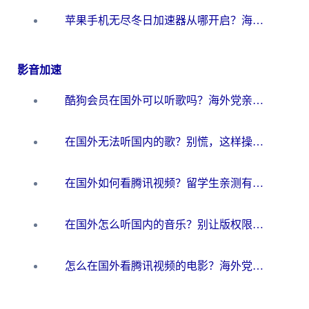
苹果手机无尽冬日加速器从哪开启？海外玩家的冬日生存指南
影音加速
酷狗会员在国外可以听歌吗？海外党亲测有效：3步解决音乐权限难题
在国外无法听国内的歌？别慌，这样操作就能畅听QQ音乐（附亲测加速器推荐）
在国外如何看腾讯视频？留学生亲测有效的回国加速方案
在国外怎么听国内的音乐？别让版权限制断了你的华语歌单
怎么在国外看腾讯视频的电影？海外党亲测有效的回国加速指南