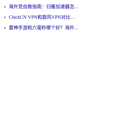
海外党自救指南：归雁加速器怎么样？教你避开坑实现国内资源无缝访问
ChickCN VPN和旋风VPN对比哪个回国效果更好？海外用户的选择困境与出路
雷神手游和六毫秒哪个好？海外党如何真正解锁国内资源