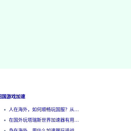
回国游戏加速
人在海外，如何顺畅玩国服？从《王者荣耀》到《云图计划》的加速器终极指南
在国外玩塔瑞斯世界加速器有用吗？海外玩家亲测后的真实答案
身在海外，用什么加速器玩逆战才能告别延迟？