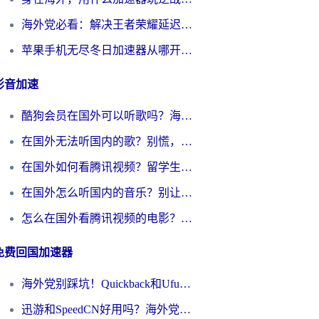
海外党必看：解决王者荣耀延迟的加速器终极指南——从EVE到猫和老鼠，一个工具全搞定
苹果手机无尽冬日加速器从哪开启？海外玩家的冬日生存指南
影音加速
酷狗会员在国外可以听歌吗？海外党亲测有效：3步解决音乐权限难题
在国外无法听国内的歌？别慌，这样操作就能畅听QQ音乐（附亲测加速器推荐）
在国外如何看腾讯视频？留学生亲测有效的回国加速方案
在国外怎么听国内的音乐？别让版权限制断了你的华语歌单
怎么在国外看腾讯视频的电影？海外党亲测有效的回国加速指南
免费回国加速器
海外党别踩坑！Quickback和UfunR好用吗？选对回国加速器才能无缝刷国内资源
迅游和SpeedCN好用吗？海外党如何破解那道看不见的墙