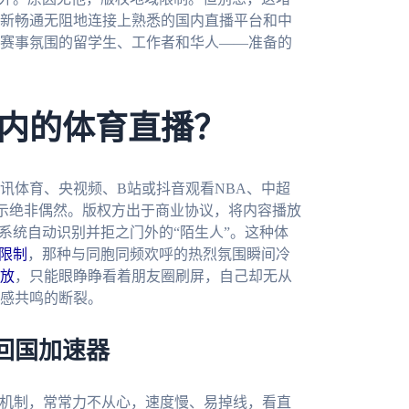
新畅通无阻地连接上熟悉的国内直播平台和中
赛事氛围的留学生、工作者和华人——准备的
内的体育直播？
讯体育、央视频、B站或抖音观看NBA、中超
的提示绝非偶然。版权方出于商业协议，将内容播放
系统自动识别并拒之门外的“陌生人”。这种体
限制
，那种与同胞同频欢呼的热烈氛围瞬间冷
放
，只能眼睁睁看着朋友圈刷屏，自己却无从
感共鸣的断裂。
回国加速器
测机制，常常力不从心，速度慢、易掉线，看直