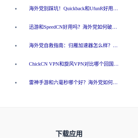
海外党别踩坑！Quickback和UfunR好用吗？选对回国加速器才能无缝刷国内资源
迅游和SpeedCN好用吗？海外党如何破解那道看不见的墙
海外党自救指南：归雁加速器怎么样？教你避开坑实现国内资源无缝访问
ChickCN VPN和旋风VPN对比哪个回国效果更好？海外用户的选择困境与出路
雷神手游和六毫秒哪个好？海外党如何真正解锁国内资源
下载应用