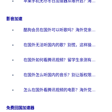
苹果手机无尽冬日加速器从哪开启？海外玩家的冬日生存指南
影音加速
酷狗会员在国外可以听歌吗？海外党亲测有效：3步解决音乐权限难题
在国外无法听国内的歌？别慌，这样操作就能畅听QQ音乐（附亲测加速器推荐）
在国外如何看腾讯视频？留学生亲测有效的回国加速方案
在国外怎么听国内的音乐？别让版权限制断了你的华语歌单
怎么在国外看腾讯视频的电影？海外党亲测有效的回国加速指南
免费回国加速器