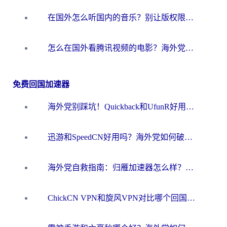
在国外怎么听国内的音乐？别让版权限制断了你的华语歌单
怎么在国外看腾讯视频的电影？海外党亲测有效的回国加速指南
免费回国加速器
海外党别踩坑！Quickback和UfunR好用吗？选对回国加速器才能无缝刷国内资源
迅游和SpeedCN好用吗？海外党如何破解那道看不见的墙
海外党自救指南：归雁加速器怎么样？教你避开坑实现国内资源无缝访问
ChickCN VPN和旋风VPN对比哪个回国效果更好？海外用户的选择困境与出路