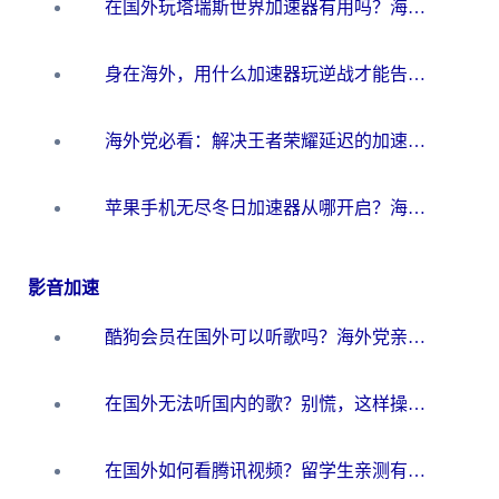
在国外玩塔瑞斯世界加速器有用吗？海外玩家亲测后的真实答案
身在海外，用什么加速器玩逆战才能告别延迟？
海外党必看：解决王者荣耀延迟的加速器终极指南——从EVE到猫和老鼠，一个工具全搞定
苹果手机无尽冬日加速器从哪开启？海外玩家的冬日生存指南
影音加速
酷狗会员在国外可以听歌吗？海外党亲测有效：3步解决音乐权限难题
在国外无法听国内的歌？别慌，这样操作就能畅听QQ音乐（附亲测加速器推荐）
在国外如何看腾讯视频？留学生亲测有效的回国加速方案