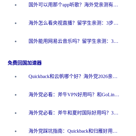
国外可以用那个app听歌？海外党亲测有效的回国加速方案，轻松听国内音乐听书
海外怎么看央视直播？留学生亲测：3步解决版权限制+追剧自由
国外能用网易云音乐吗？留学生亲测：3步解决海外听歌难题
免费回国加速器
Quickback和云帆哪个好？海外党2026亲测指南：选对加速器大陆工具，无缝刷国内剧玩国服
海外党必看：斧牛VPN好用吗？和GoLinkVPN对比哪个回国效果更好？
海外党必看：斧牛和夏时国际好用吗？3步选对回国加速器，无缝刷国内资源
海外党踩坑指南：Quickback和归雁好用吗？选对加速器才能无缝刷国内资源