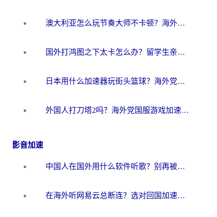
澳大利亚怎么玩节奏大师不卡顿？海外党国服游戏加速终极指南
国外打鸿图之下太卡怎么办？留学生亲测有效的国服游戏加速方案
日本用什么加速器玩街头篮球？海外党国服游戏不卡顿的终极攻略
外国人打刀塔2吗？海外党国服游戏加速避坑全攻略
影音加速
中国人在国外用什么软件听歌？别再被地域限制卡脖子，这篇教你轻松解锁国内音乐库
在海外听网易云总断连？选对回国加速器，告别地区限制和卡顿