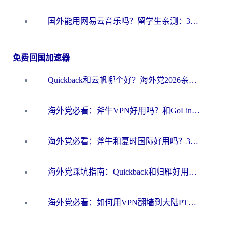
国外能用网易云音乐吗？留学生亲测：3步解决海外听歌难题
免费回国加速器
Quickback和云帆哪个好？海外党2026亲测指南：选对加速器大陆工具，无缝刷国内剧玩国服
海外党必看：斧牛VPN好用吗？和GoLinkVPN对比哪个回国效果更好？
海外党必看：斧牛和夏时国际好用吗？3步选对回国加速器，无缝刷国内资源
海外党踩坑指南：Quickback和归雁好用吗？选对加速器才能无缝刷国内资源
海外党必看：如何用VPN翻墙到大陆PTT？一篇解决你所有回国加速痛点