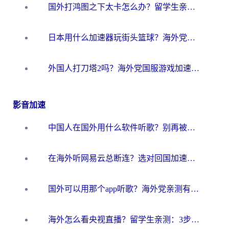
国外打鸿图之下太卡怎么办？留学生亲测有效的国服游戏加速方案
日本用什么加速器玩街头篮球？海外党国服游戏不卡顿的终极攻略
外国人打刀塔2吗？海外党国服游戏加速避坑全攻略
影音加速
中国人在国外用什么软件听歌？别再被地域限制卡脖子，这篇教你轻松解锁国内音乐库
在海外听网易云总断连？选对回国加速器，告别地区限制和卡顿
国外可以用那个app听歌？海外党亲测有效的回国加速方案，轻松听国内音乐听书
海外怎么看央视直播？留学生亲测：3步解决版权限制+追剧自由