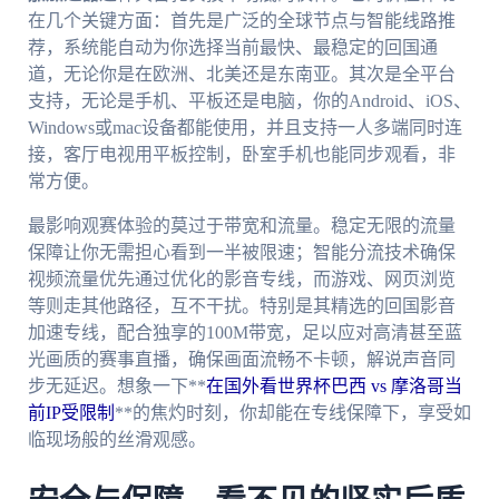
在几个关键方面：首先是广泛的全球节点与智能线路推
荐，系统能自动为你选择当前最快、最稳定的回国通
道，无论你是在欧洲、北美还是东南亚。其次是全平台
支持，无论是手机、平板还是电脑，你的Android、iOS、
Windows或mac设备都能使用，并且支持一人多端同时连
接，客厅电视用平板控制，卧室手机也能同步观看，非
常方便。
最影响观赛体验的莫过于带宽和流量。稳定无限的流量
保障让你无需担心看到一半被限速；智能分流技术确保
视频流量优先通过优化的影音专线，而游戏、网页浏览
等则走其他路径，互不干扰。特别是其精选的回国影音
加速专线，配合独享的100M带宽，足以应对高清甚至蓝
光画质的赛事直播，确保画面流畅不卡顿，解说声音同
步无延迟。想象一下**
在国外看世界杯巴西 vs 摩洛哥当
前IP受限制
**的焦灼时刻，你却能在专线保障下，享受如
临现场般的丝滑观感。