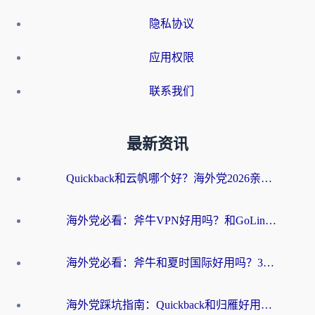
隐私协议
应用权限
联系我们
最新资讯
Quickback和云帆哪个好？海外党2026亲测指南：选对加速器大陆工具，无缝刷国内剧玩国服
海外党必看：斧牛VPN好用吗？和GoLinkVPN对比哪个回国效果更好？
海外党必看：斧牛和夏时国际好用吗？3步选对回国加速器，无缝刷国内资源
海外党踩坑指南：Quickback和归雁好用吗？选对加速器才能无缝刷国内资源