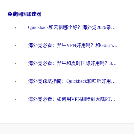
免费回国加速器
Quickback和云帆哪个好？海外党2026亲测指南：选对加速器大陆工具，无缝刷国内剧玩国服
海外党必看：斧牛VPN好用吗？和GoLinkVPN对比哪个回国效果更好？
海外党必看：斧牛和夏时国际好用吗？3步选对回国加速器，无缝刷国内资源
海外党踩坑指南：Quickback和归雁好用吗？选对加速器才能无缝刷国内资源
海外党必看：如何用VPN翻墙到大陆PTT？一篇解决你所有回国加速痛点