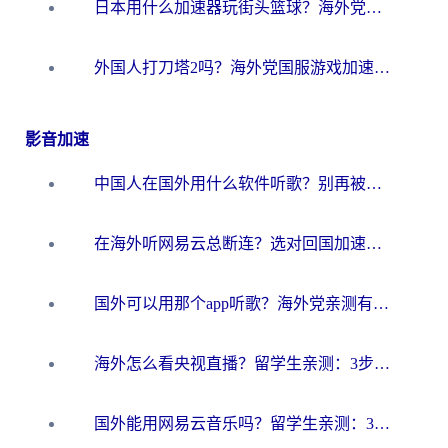
日本用什么加速器玩街头篮球？海外党国服游戏不卡顿的终极攻略
外国人打刀塔2吗？海外党国服游戏加速避坑全攻略
影音加速
中国人在国外用什么软件听歌？别再被地域限制卡脖子，这篇教你轻松解锁国内音乐库
在海外听网易云总断连？选对回国加速器，告别地区限制和卡顿
国外可以用那个app听歌？海外党亲测有效的回国加速方案，轻松听国内音乐听书
海外怎么看央视直播？留学生亲测：3步解决版权限制+追剧自由
国外能用网易云音乐吗？留学生亲测：3步解决海外听歌难题