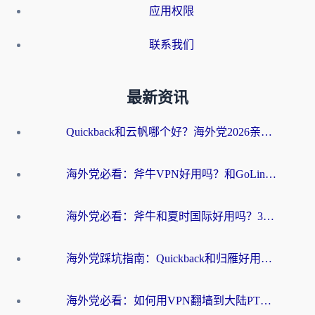
应用权限
联系我们
最新资讯
Quickback和云帆哪个好？海外党2026亲测指南：选对加速器大陆工具，无缝刷国内剧玩国服
海外党必看：斧牛VPN好用吗？和GoLinkVPN对比哪个回国效果更好？
海外党必看：斧牛和夏时国际好用吗？3步选对回国加速器，无缝刷国内资源
海外党踩坑指南：Quickback和归雁好用吗？选对加速器才能无缝刷国内资源
海外党必看：如何用VPN翻墙到大陆PTT？一篇解决你所有回国加速痛点