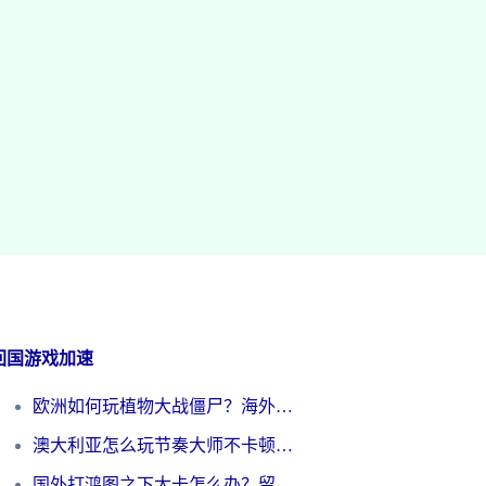
回国游戏加速
欧洲如何玩植物大战僵尸？海外党国服游戏加速避坑指南（附实测对比）
澳大利亚怎么玩节奏大师不卡顿？海外党国服游戏加速终极指南
国外打鸿图之下太卡怎么办？留学生亲测有效的国服游戏加速方案