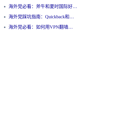
海外党必看：斧牛和夏时国际好用吗？3步选对回国加速器，无缝刷国内资源
海外党踩坑指南：Quickback和归雁好用吗？选对加速器才能无缝刷国内资源
海外党必看：如何用VPN翻墙到大陆PTT？一篇解决你所有回国加速痛点