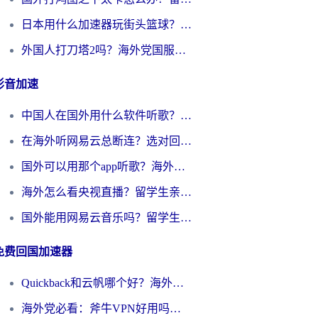
日本用什么加速器玩街头篮球？海外党国服游戏不卡顿的终极攻略
外国人打刀塔2吗？海外党国服游戏加速避坑全攻略
影音加速
中国人在国外用什么软件听歌？别再被地域限制卡脖子，这篇教你轻松解锁国内音乐库
在海外听网易云总断连？选对回国加速器，告别地区限制和卡顿
国外可以用那个app听歌？海外党亲测有效的回国加速方案，轻松听国内音乐听书
海外怎么看央视直播？留学生亲测：3步解决版权限制+追剧自由
国外能用网易云音乐吗？留学生亲测：3步解决海外听歌难题
免费回国加速器
Quickback和云帆哪个好？海外党2026亲测指南：选对加速器大陆工具，无缝刷国内剧玩国服
海外党必看：斧牛VPN好用吗？和GoLinkVPN对比哪个回国效果更好？