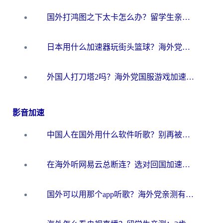
国外打鸿图之下太卡怎么办？留学生亲测有效的国服游戏加速方案
日本用什么加速器玩街头篮球？海外党国服游戏不卡顿的终极攻略
外国人打刀塔2吗？海外党国服游戏加速避坑全攻略
影音加速
中国人在国外用什么软件听歌？别再被地域限制卡脖子，这篇教你轻松解锁国内音乐库
在海外听网易云总断连？选对回国加速器，告别地区限制和卡顿
国外可以用那个app听歌？海外党亲测有效的回国加速方案，轻松听国内音乐听书