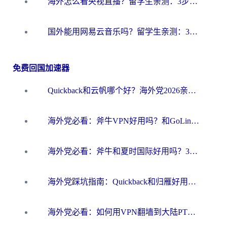
海外怎么看央视直播？留学生亲测：3步解决版权限制+追剧自由
国外能用网易云音乐吗？留学生亲测：3步解决海外听歌难题
免费回国加速器
Quickback和云帆哪个好？海外党2026亲测指南：选对加速器大陆工具，无缝刷国内剧玩国服
海外党必看：斧牛VPN好用吗？和GoLinkVPN对比哪个回国效果更好？
海外党必看：斧牛和夏时国际好用吗？3步选对回国加速器，无缝刷国内资源
海外党踩坑指南：Quickback和归雁好用吗？选对加速器才能无缝刷国内资源
海外党必看：如何用VPN翻墙到大陆PTT？一篇解决你所有回国加速痛点