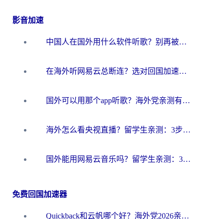
影音加速
中国人在国外用什么软件听歌？别再被地域限制卡脖子，这篇教你轻松解锁国内音乐库
在海外听网易云总断连？选对回国加速器，告别地区限制和卡顿
国外可以用那个app听歌？海外党亲测有效的回国加速方案，轻松听国内音乐听书
海外怎么看央视直播？留学生亲测：3步解决版权限制+追剧自由
国外能用网易云音乐吗？留学生亲测：3步解决海外听歌难题
免费回国加速器
Quickback和云帆哪个好？海外党2026亲测指南：选对加速器大陆工具，无缝刷国内剧玩国服