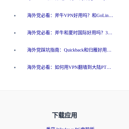
海外党必看：斧牛VPN好用吗？和GoLinkVPN对比哪个回国效果更好？
海外党必看：斧牛和夏时国际好用吗？3步选对回国加速器，无缝刷国内资源
海外党踩坑指南：Quickback和归雁好用吗？选对加速器才能无缝刷国内资源
海外党必看：如何用VPN翻墙到大陆PTT？一篇解决你所有回国加速痛点
下载应用