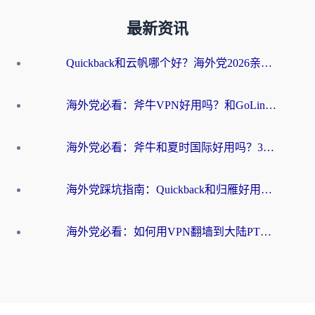
最新资讯
Quickback和云帆哪个好？海外党2026亲测指南：选对加速器大陆工具，无缝刷国内剧玩国服
海外党必看：斧牛VPN好用吗？和GoLinkVPN对比哪个回国效果更好？
海外党必看：斧牛和夏时国际好用吗？3步选对回国加速器，无缝刷国内资源
海外党踩坑指南：Quickback和归雁好用吗？选对加速器才能无缝刷国内资源
海外党必看：如何用VPN翻墙到大陆PTT？一篇解决你所有回国加速痛点