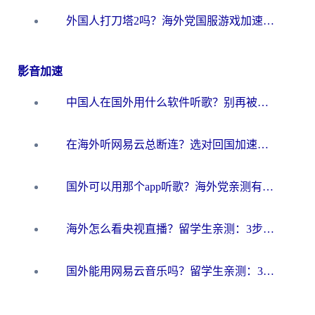
外国人打刀塔2吗？海外党国服游戏加速避坑全攻略
影音加速
中国人在国外用什么软件听歌？别再被地域限制卡脖子，这篇教你轻松解锁国内音乐库
在海外听网易云总断连？选对回国加速器，告别地区限制和卡顿
国外可以用那个app听歌？海外党亲测有效的回国加速方案，轻松听国内音乐听书
海外怎么看央视直播？留学生亲测：3步解决版权限制+追剧自由
国外能用网易云音乐吗？留学生亲测：3步解决海外听歌难题