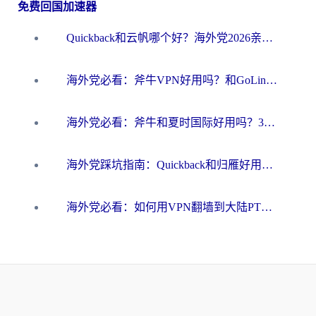
免费回国加速器
Quickback和云帆哪个好？海外党2026亲测指南：选对加速器大陆工具，无缝刷国内剧玩国服
海外党必看：斧牛VPN好用吗？和GoLinkVPN对比哪个回国效果更好？
海外党必看：斧牛和夏时国际好用吗？3步选对回国加速器，无缝刷国内资源
海外党踩坑指南：Quickback和归雁好用吗？选对加速器才能无缝刷国内资源
海外党必看：如何用VPN翻墙到大陆PTT？一篇解决你所有回国加速痛点