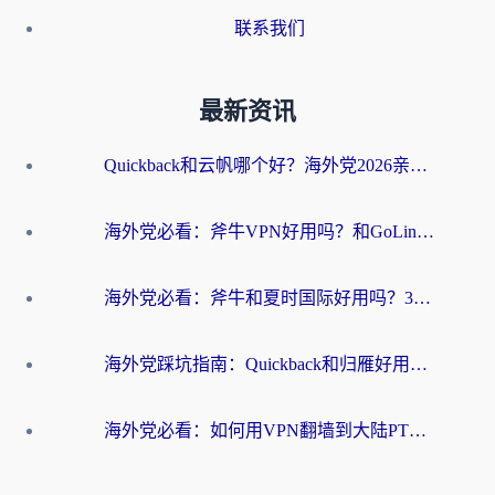
联系我们
最新资讯
Quickback和云帆哪个好？海外党2026亲测指南：选对加速器大陆工具，无缝刷国内剧玩国服
海外党必看：斧牛VPN好用吗？和GoLinkVPN对比哪个回国效果更好？
海外党必看：斧牛和夏时国际好用吗？3步选对回国加速器，无缝刷国内资源
海外党踩坑指南：Quickback和归雁好用吗？选对加速器才能无缝刷国内资源
海外党必看：如何用VPN翻墙到大陆PTT？一篇解决你所有回国加速痛点